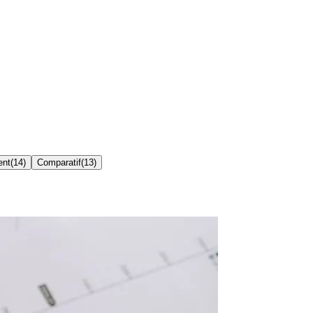
ent
(
14
)
Comparatif
(
13
)