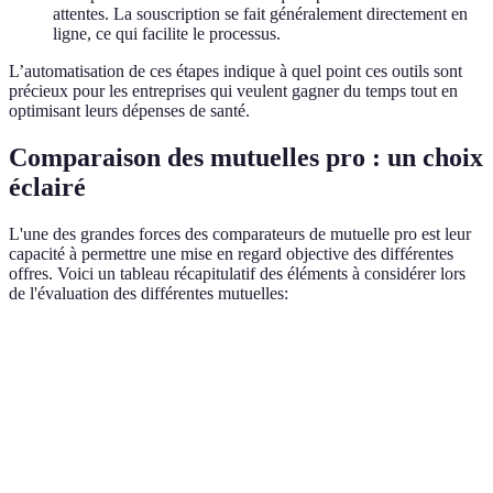
attentes. La souscription se fait généralement directement en
ligne, ce qui facilite le processus.
L’automatisation de ces étapes indique à quel point ces outils sont
précieux pour les entreprises qui veulent gagner du temps tout en
optimisant leurs dépenses de santé.
Comparaison des mutuelles pro : un choix
éclairé
L'une des grandes forces des comparateurs de mutuelle pro est leur
capacité à permettre une mise en regard objective des différentes
offres. Voici un tableau récapitulatif des éléments à considérer lors
de l'évaluation des différentes mutuelles:
Critère
Option A
Option B
Option C
Verdic
Option
Coût mensuel
45 EUR
50 EUR
40 EUR
plus
avanta