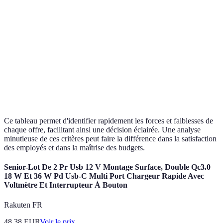
Taux de
Option
80%
75%
85%
remboursement
meille
Délai de
Option
3 mois
6 mois
0 mois
carence
plus r
Option
Services
Oui
Non
Oui
et C
additionnels
intéres
Ce tableau permet d'identifier rapidement les forces et faiblesses de
chaque offre, facilitant ainsi une décision éclairée. Une analyse
minutieuse de ces critères peut faire la différence dans la satisfaction
des employés et dans la maîtrise des budgets.
Senior-Lot De 2 Pr Usb 12 V Montage Surface, Double Qc3.0
18 W Et 36 W Pd Usb-C Multi Port Chargeur Rapide Avec
Voltmètre Et Interrupteur À Bouton
Rakuten FR
48.38
EUR
Voir le prix