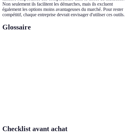
Non seulement ils facilitent les démarches, mais ils excluent
également les options moins avantageuses du marché. Pour rester
compétitif, chaque entreprise devrait envisager d'utiliser ces outils.
Glossaire
Terme
Définition
Outil en ligne permettant de comparer
Comparateur
différentes offres de mutuelles selon des
de mutuelles
critères définis.
Délai de
Temps minimum avant lequel les garanties
carence
d'une mutuelle ne sont pas actives.
Taux de
Pourcentage des frais médicaux pris en charge
remboursement
par une mutuelle.
Checklist avant achat