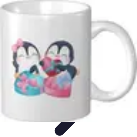
Comparateur MutuellePro
Guide d'utilisation
Comparateurs
comparateur mutuelle pro
Astuces et
conseils
impact des mutuelles pro
Comparateur MutuellePro