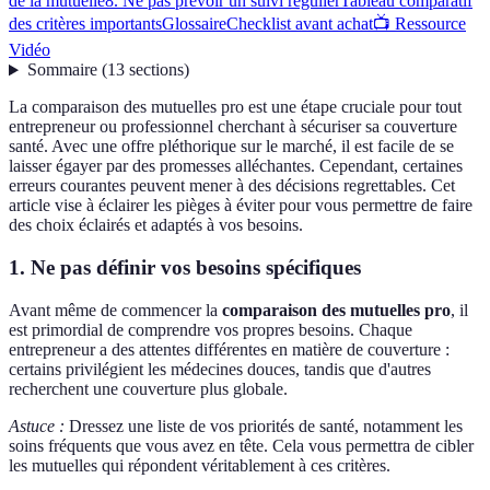
de la mutuelle
8. Ne pas prévoir un suivi régulier
Tableau comparatif
des critères importants
Glossaire
Checklist avant achat
📺 Ressource
Vidéo
Sommaire
(
13
sections
)
La comparaison des mutuelles pro est une étape cruciale pour tout
entrepreneur ou professionnel cherchant à sécuriser sa couverture
santé. Avec une offre pléthorique sur le marché, il est facile de se
laisser égayer par des promesses alléchantes. Cependant, certaines
erreurs courantes peuvent mener à des décisions regrettables. Cet
article vise à éclairer les pièges à éviter pour vous permettre de faire
des choix éclairés et adaptés à vos besoins.
1. Ne pas définir vos besoins spécifiques
Avant même de commencer la
comparaison des mutuelles pro
, il
est primordial de comprendre vos propres besoins. Chaque
entrepreneur a des attentes différentes en matière de couverture :
certains privilégient les médecines douces, tandis que d'autres
recherchent une couverture plus globale.
Astuce :
Dressez une liste de vos priorités de santé, notamment les
soins fréquents que vous avez en tête. Cela vous permettra de cibler
les mutuelles qui répondent véritablement à ces critères.