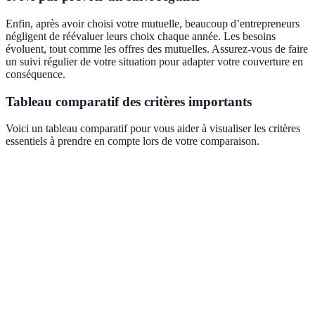
Enfin, après avoir choisi votre mutuelle, beaucoup d’entrepreneurs
négligent de réévaluer leurs choix chaque année. Les besoins
évoluent, tout comme les offres des mutuelles. Assurez-vous de faire
un suivi régulier de votre situation pour adapter votre couverture en
conséquence.
Tableau comparatif des critères importants
Voici un tableau comparatif pour vous aider à visualiser les critères
essentiels à prendre en compte lors de votre comparaison.
Critère
Option 1 Data
Option 2 Data
Option 3 
Tarification
30€
25€
35€
Délai de
3 mois
6 mois
1 mois
carence