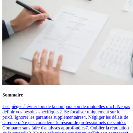
Sommaire
Les pièges à éviter lors de la comparaison de mutuelles pro
1. Ne pas
définir vos besoins spécifiques
2. Se focaliser uniquement sur le
prix
3. Ignorer les garanties supplémentaires
4. Négliger les délais de
carence
5. Ne pas considérer le réseau de professionnels de santé
6.
Comparer sans faire d'analyses approfondies
7. Oublier la réputation