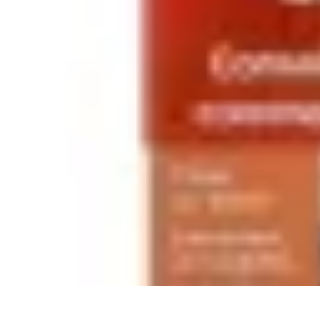
Comparateur MutuellePro
Guide d'utilisation
Comparateurs
comparateur mutuelle pro
Astuces et c
Comparateur MutuellePro