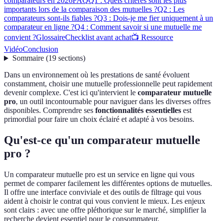
comparateurs en 2026
FAQ
Q1 : Quels critères sont les plus
importants lors de la comparaison des mutuelles ?
Q2 : Les
comparateurs sont-ils fiables ?
Q3 : Dois-je me fier uniquement à un
comparateur en ligne ?
Q4 : Comment savoir si une mutuelle me
convient ?
Glossaire
Checklist avant achat
📺 Ressource
Vidéo
Conclusion
Sommaire
(
19
sections
)
Dans un environnement où les prestations de santé évoluent
constamment, choisir une mutuelle professionnelle peut rapidement
devenir complexe. C'est ici qu'intervient le
comparateur mutuelle
pro
, un outil incontournable pour naviguer dans les diverses offres
disponibles. Comprendre ses
fonctionnalités essentielles
est
primordial pour faire un choix éclairé et adapté à vos besoins.
Qu'est-ce qu'un comparateur mutuelle
pro ?
Un comparateur mutuelle pro est un service en ligne qui vous
permet de comparer facilement les différentes options de mutuelles.
Il offre une interface conviviale et des outils de filtrage qui vous
aident à choisir le contrat qui vous convient le mieux. Les enjeux
sont clairs : avec une offre pléthorique sur le marché, simplifier la
recherche devient essentiel pour le consommateur.