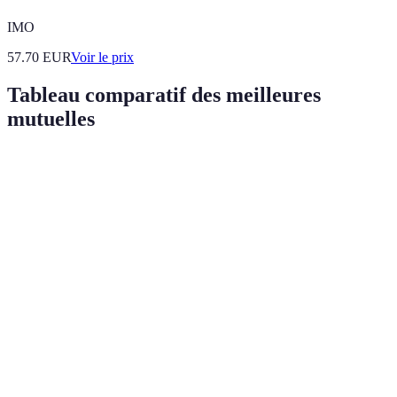
IMO
57.70
EUR
Voir le prix
Tableau comparatif des meilleures
mutuelles
Critère
Mutuelle A
Mutuelle B
Mutuelle C
Remboursement
100%
80%
90%
optique
Médecine douce
Oui
Non
Oui
Forfait fixe
Hospitalisation
100%
90%
de 500€