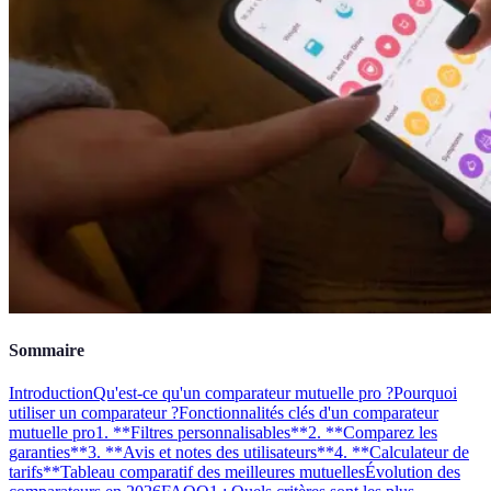
Sommaire
Introduction
Qu'est-ce qu'un comparateur mutuelle pro ?
Pourquoi
utiliser un comparateur ?
Fonctionnalités clés d'un comparateur
mutuelle pro
1. **Filtres personnalisables**
2. **Comparez les
garanties**
3. **Avis et notes des utilisateurs**
4. **Calculateur de
tarifs**
Tableau comparatif des meilleures mutuelles
Évolution des