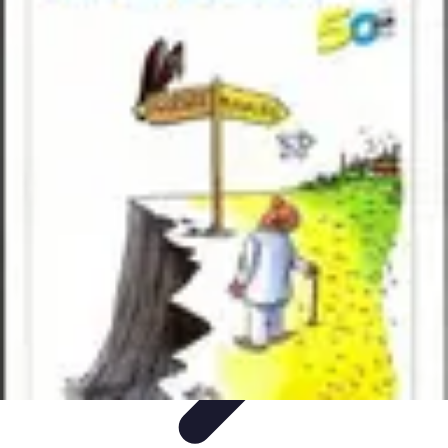
Comparateur MutuellePro
Guide d'utilisation
Comparateurs
comparateur mutuelle pro
Astuces et
conseils
impact des mutuelles pro
Comparateur MutuellePro