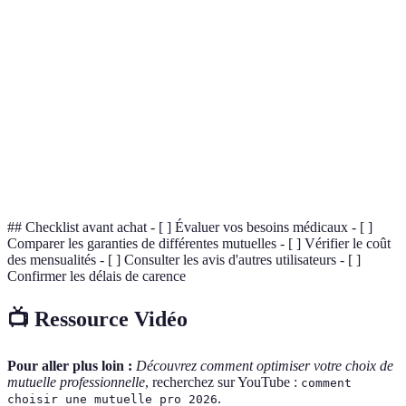
Somme d'argent récupérée par l'assuré auprès
Remboursement
de sa mutuelle après avoir payé des frais
médicaux.
Période durant laquelle l'assuré ne peut pas
Carence
bénéficier de certaines garanties.
Couverture offerte par la mutuelle en cas de
Garantie
dépenses de santé.
## Checklist avant achat - [ ] Évaluer vos besoins médicaux - [ ]
Comparer les garanties de différentes mutuelles - [ ] Vérifier le coût
des mensualités - [ ] Consulter les avis d'autres utilisateurs - [ ]
Confirmer les délais de carence
📺 Ressource Vidéo
Pour aller plus loin :
Découvrez comment optimiser votre choix de
mutuelle professionnelle
, recherchez sur YouTube :
comment
.
choisir une mutuelle pro 2026