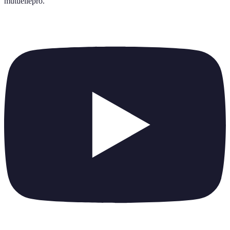
mutuellepro
.