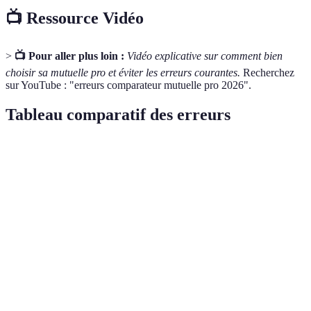
📺 Ressource Vidéo
>
📺 Pour aller plus loin :
Vidéo explicative sur comment bien
choisir sa mutuelle pro et éviter les erreurs courantes.
Recherchez
sur YouTube : "erreurs comparateur mutuelle pro 2026".
Tableau comparatif des erreurs
Erreur Fréquente
Impact sur le choix
Solution recommandé
Négliger de
Mauvaise
Faire une liste de vos
comparer les
couverture
besoins
garanties
Temps de
Ignorer le délai de
Lire les conditions avan
couverture
carence
souscription
manquant