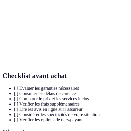
Se focaliser
Couverture
Comparer le rapport
uniquement sur le
inadaptée
qualité/prix
prix
Oublier les frais
Coût réel plus élevé
Lire les CGV
additionnels
Ne pas lire les avis
Mauvaise
Consulter plusieurs
d'autres
expérience
sources
utilisateurs
Checklist avant achat
[ ] Évaluer les garanties nécessaires
[ ] Consulter les délais de carence
[ ] Comparer le prix et les services inclus
[ ] Vérifier les frais supplémentaires
[ ] Lire les avis en ligne sur l'assureur
[ ] Considérer les spécificités de votre situation
[ ] Vérifier les options de tiers-payant