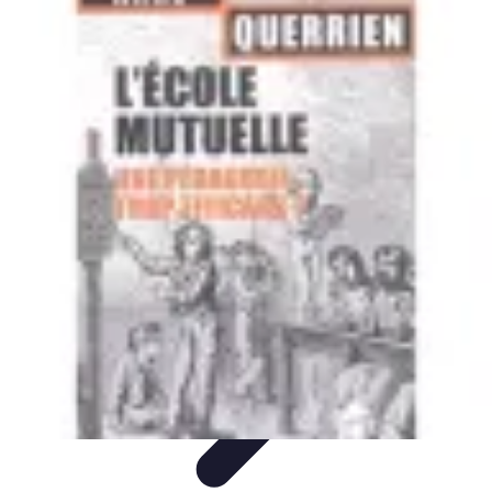
Comparateur MutuellePro
Guide d'utilisation
Comparateurs
comparateur mutuelle pro
Astuces et
conseils
impact des mutuelles pro
Comparateur MutuellePro