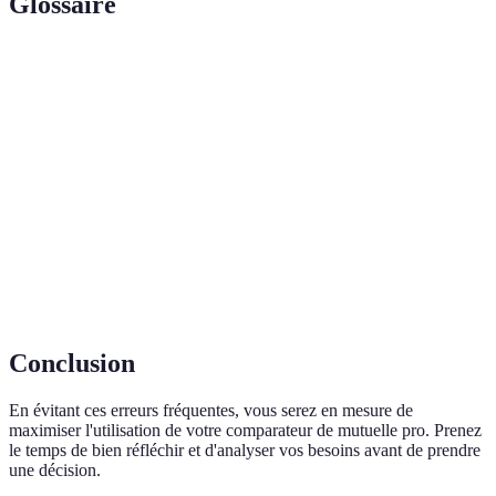
Glossaire
Terme
Définition
Délai de
Période pendant laquelle certaines garanties ne sont
carence
pas encore actives.
Tiers-
Système permettant de ne pas avancer les frais
payant
médicaux directement.
Couverture offerte par une mutuelle concernant des
Garantie
soins médicaux spécifiques.
Conclusion
En évitant ces erreurs fréquentes, vous serez en mesure de
maximiser l'utilisation de votre comparateur de mutuelle pro. Prenez
le temps de bien réfléchir et d'analyser vos besoins avant de prendre
une décision.