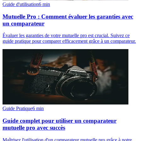
Guide d'utilisation
6
min
Mutuelle Pro : Comment évaluer les garanties avec
un comparateur
Évaluer les garanties de votre mutuelle pro est crucial. Suivez ce
guide pratique pour comparer efficacement grâce à un comparateur.
Guide Pratique
6
min
Guide complet pour utiliser un comparateur
mutuelle pro avec succès
Maîtrisez l'utilisation d'un comparateur mutuelle pro grâce à notre