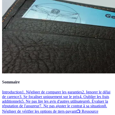
Sommaire
Introduction
1. Négliger de comparer les garanties
2. Ignorer le délai
de carence
3. Se focaliser uniquement sur le prix
4. Oublier les frais
additionnels
5. Ne pas lire les avis d'autres utilisateurs
6. Évaluer la
réputation de l'assureur
7. Ne pas ajuster le contrat à sa situation
8.
Négliger de vérifier les options de tiers-payant
📺 Ressource