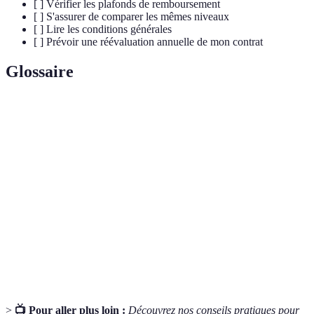
[ ] Vérifier les plafonds de remboursement
[ ] S'assurer de comparer les mêmes niveaux
[ ] Lire les conditions générales
[ ] Prévoir une réévaluation annuelle de mon contrat
Glossaire
Terme
Définition
Plafond de
Limite maximale pris en charge par la
remboursement
mutuelle pour des soins précis.
Soins ou services non couverts par la
Exclusion
mutuelle.
Engagement de la mutuelle à rembourser
Garantie
certains soins ou frais.
>
📺 Pour aller plus loin :
Découvrez nos conseils pratiques pour