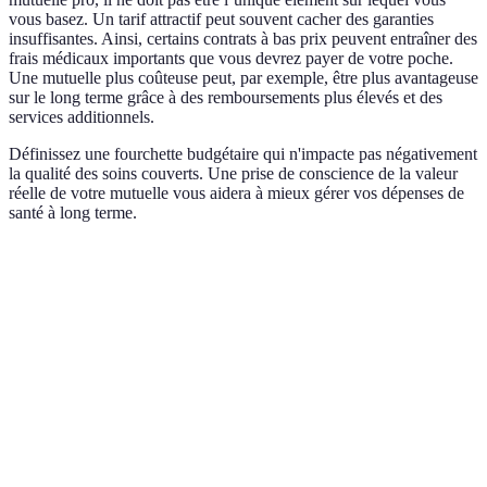
vous basez. Un tarif attractif peut souvent cacher des garanties
insuffisantes. Ainsi, certains contrats à bas prix peuvent entraîner des
frais médicaux importants que vous devrez payer de votre poche.
Une mutuelle plus coûteuse peut, par exemple, être plus avantageuse
sur le long terme grâce à des remboursements plus élevés et des
services additionnels.
Définissez une fourchette budgétaire qui n'impacte pas négativement
la qualité des soins couverts. Une prise de conscience de la valeur
réelle de votre mutuelle vous aidera à mieux gérer vos dépenses de
santé à long terme.
Critère
Option A
Option B
Verdict
Option A :
Prix
25 €
20 €
Meilleure
garantie
Remboursement
Option A : Plus
200%
100%
dentaire
avantageux