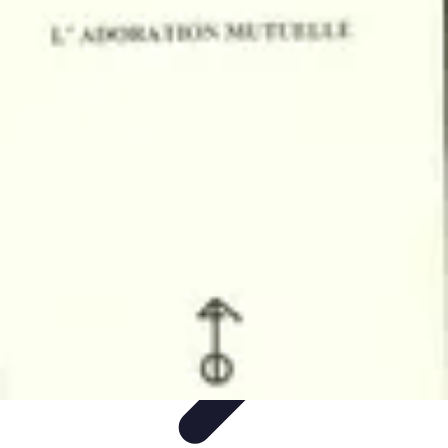
Comparateur MutuellePro
Guide d'utilisation
Comparateurs
comparateur mutuelle pro
Astuces et
conseils
impact des mutuelles pro
Comparateur MutuellePro