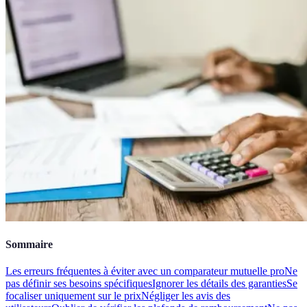
Sommaire
Les erreurs fréquentes à éviter avec un comparateur mutuelle pro
Ne
pas définir ses besoins spécifiques
Ignorer les détails des garanties
Se
focaliser uniquement sur le prix
Négliger les avis des