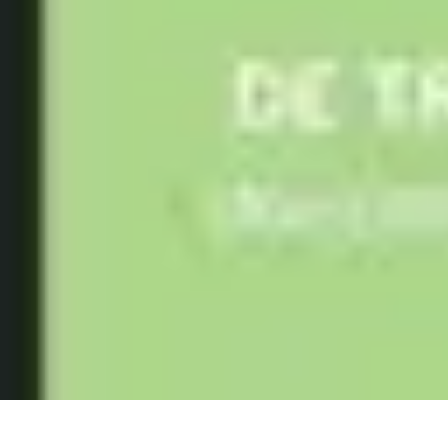
Comparateur MutuellePro
Guide d'utilisation
Comparateurs
comparateur mutuelle pro
Astuces et c
Comparateur MutuellePro