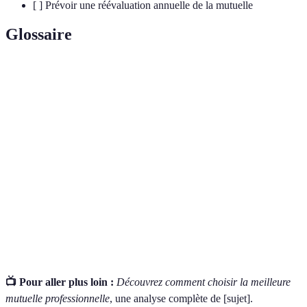
[ ] Prévoir une réévaluation annuelle de la mutuelle
Glossaire
Terme
Définition
Délai de
Période durant laquelle la couverture n'est pas encore
carence
active après la souscription d'une mutuelle.
Situations ou types de soins qui ne sont pas couverts
Exclusions
par la mutuelle.
Rapport
Évaluation qui considère les prestations fournies par
qualité-
rapport au coût de l'assurance.
prix
📺 Pour aller plus loin :
Découvrez comment choisir la meilleure
mutuelle professionnelle
, une analyse complète de [sujet].