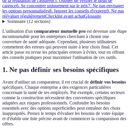
de la réputation de l'assureur
5. Oublier de vérifier le délai de
carence
6. Se concentrer uniquement sur le prix
7. Ne pas envisager
les options personnalisées
8. Ignorer les conseils d'experts
9. Ne pas
réévaluer régulièrement
Checklist avant achat
Glossaire
Sommaire
(
12
sections
)
L'utilisation d'un
comparateur mutuelle pro
est devenue une étape
incontournable pour les entreprises cherchant à choisir une
couverture de santé adéquate. Cependant, plusieurs utilisateurs
commettent des erreurs qui peuvent nuire à leur choix final. Cet
article passe en revue les principales erreurs à éviter, tout en offrant
des conseils pratiques pour maximiser l'utilisation de ces outils.
1. Ne pas définir ses besoins spécifiques
Avant d'utiliser un comparateur, il est crucial de
définir vos besoins
spécifiques. Chaque entreprise a des exigences particulières
concernant la santé de ses employés. Par exemple, certains secteurs
comme la construction nécessitent des couvertures spécifiques
adaptées aux risques professionnels. Confondre les besoins
essentiels avec des options superficielles peut entraîner des choix
inappropriés. Prenez le temps d'évaluer les besoins de votre équipe
et d'établir une liste précise avant de commencer la comparaison des
offres.