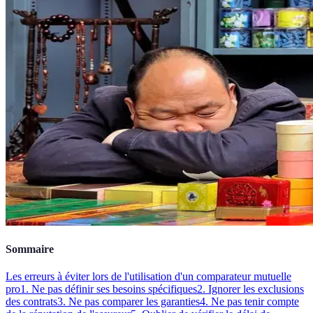
Sommaire
Les erreurs à éviter lors de l'utilisation d'un comparateur mutuelle
pro
1. Ne pas définir ses besoins spécifiques
2. Ignorer les exclusions
des contrats
3. Ne pas comparer les garanties
4. Ne pas tenir compte