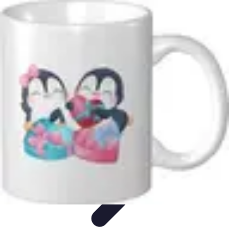
Comparateur MutuellePro
Guide d'utilisation
Comparateurs
comparateur mutuelle pro
Astuces et
conseils
impact des mutuelles pro
Comparateur MutuellePro