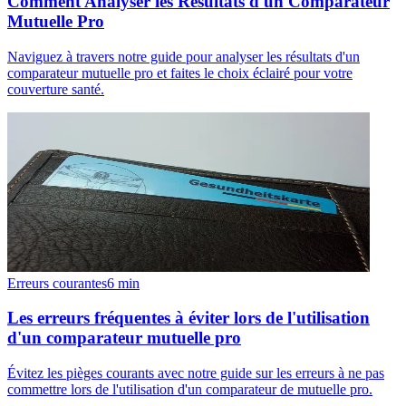
Comment Analyser les Résultats d'un Comparateur
Mutuelle Pro
Naviguez à travers notre guide pour analyser les résultats d'un
comparateur mutuelle pro et faites le choix éclairé pour votre
couverture santé.
Erreurs courantes
6
min
Les erreurs fréquentes à éviter lors de l'utilisation
d'un comparateur mutuelle pro
Évitez les pièges courants avec notre guide sur les erreurs à ne pas
commettre lors de l'utilisation d'un comparateur de mutuelle pro.