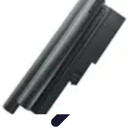
Comparateur MutuellePro
Guide d'utilisation
Comparateurs
comparateur mutuelle pro
Astuces et
conseils
impact des mutuelles pro
Comparateur MutuellePro