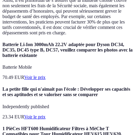
Ainsi, il est primordial de s’assurer que la mutuelle choisie couvre
non seulement les frais de la Sécurité sociale, mais également les
dépassements d’honoraires, qui peuvent sérieusement grever le
budget de santé des employés. Par exemple, sur certaines
interventions, les praticiens peuvent facturer 30% de plus que les
tarifs conventionnés, il est donc crucial de vérifier comment ces
dépassements sont pris en charge.
Batterie Li-Ion 3000mAh 22.2V adaptée pour Dyson DC34,
DC35, DC45 type B, DC57, veuillez comparer les photos avec la
batterie existante
Batterie Mobile
70.49
EUR
Voir le prix
La petite fille qui n'aimait pas l'école : Développer ses capacités
et ses aptitudes et se valoriser sans se comparer
Independently published
23.34
EUR
Voir le prix
1 PièCes HFT600 Humidificateur Filtres à MèChe T
Compatibles pour Tour Humidificateur HEV615 HEV620,