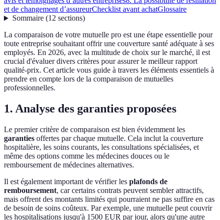
avis et témoignages d’autres entreprises
8. La possibilité de résiliation
et de changement d’assureur
Checklist avant achat
Glossaire
Sommaire
(
12
sections
)
La comparaison de votre mutuelle pro est une étape essentielle pour
toute entreprise souhaitant offrir une couverture santé adéquate à ses
employés. En 2026, avec la multitude de choix sur le marché, il est
crucial d'évaluer divers critères pour assurer le meilleur rapport
qualité-prix. Cet article vous guide à travers les éléments essentiels à
prendre en compte lors de la comparaison de mutuelles
professionnelles.
1. Analyse des garanties proposées
Le premier critère de comparaison est bien évidemment les
garanties
offertes par chaque mutuelle. Cela inclut la couverture
hospitalière, les soins courants, les consultations spécialisées, et
même des options comme les médecines douces ou le
remboursement de médecines alternatives.
Il est également important de vérifier les
plafonds de
remboursement
, car certains contrats peuvent sembler attractifs,
mais offrent des montants limités qui pourraient ne pas suffire en cas
de besoin de soins coûteux. Par exemple, une mutuelle peut couvrir
les hospitalisations jusqu'à 1500 EUR par jour, alors qu'une autre