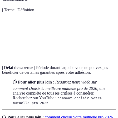
| Terme | Définition
Engagement d'une mutuelle à rembourser
Garantie
certaines dépenses de santé.
Montant que la mutuelle prend en charge pour
Remboursement
un soin ou un service donné.
|
Délai de carence
| Période durant laquelle vous ne pouvez pas
bénéficier de certaines garanties après votre adhésion.
📺 Pour aller plus loin :
Regardez notre vidéo sur
comment choisir la meilleure mutuelle pro de 2026,
une
analyse complète de tous les critères à considérer.
Recherchez sur YouTube :
comment choisir votre
.
mutuelle pro 2026
📺
Pour aller plus loin :
comment choisir votre mutuelle pro 2026