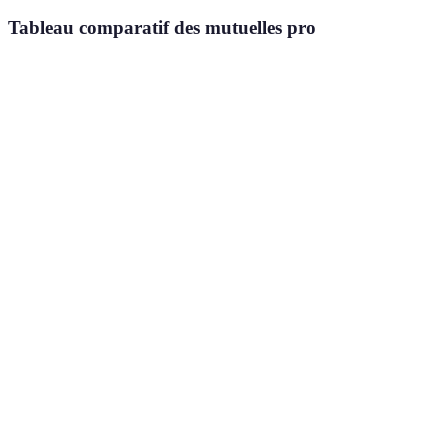
Tableau comparatif des mutuelles pro
Critère
Mutuelle A
Mutuelle B
Mutuelle C
Hospitalisation
Hospitalisation
Hospitalisat
Garanties
100%
150%
200%
Délais de
6 mois
0 mois
1 mois
carence
Niveau de
100%
200%
250%
remboursement
Prix mensuel
45 €
50 €
55 €