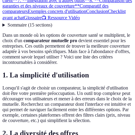
client**
7. **Intégration avec d'autres outils**
8. **Comparaison des
garanties et des niveaux de couverture**
Comparatif des
comparateurs
Exemples concrets d'utilisation
Conclusion
Checklist
avant achat
Glossaire
📺 Ressource Vidéo
Sommaire
(
15
sections
)
Dans un monde où les options de couverture santé se multiplient, le
choix d'un
comparateur mutuelle pro
devient essentiel pour les
entreprises. Ces outils permettent de trouver la meilleure couverture
adaptée à vos besoins spécifiques. Mais face à l'abondance d'offres,
comment savoir lequel utiliser ? Voici une liste des critères
incontournables à considérer.
1.
La simplicité d'utilisation
Lorsqu'il s'agit de choisir un comparateur, la simplicité d'utilisation
doit être votre première préoccupation. Un outil trop complexe peut
décourager vos utilisateurs et mener à des erreurs dans le choix de la
mutuelle. Recherchez un comparateur dont l'interface est intuitive et
qui permet de naviguer facilement entre les différentes options. Par
exemple, certaines plateformes offrent des filtres clairs (prix, niveau
de couverture, etc.) qui simplifient la sélection.
2.
La diversité des offres