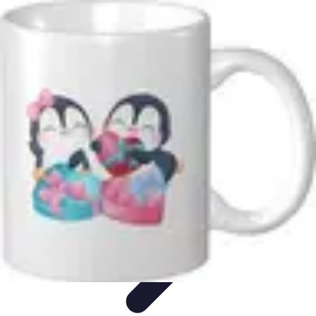
Comparateur MutuellePro
Guide d'utilisation
Comparateurs
comparateur mutuelle pro
Astuces et
conseils
impact des mutuelles pro
Comparateur MutuellePro