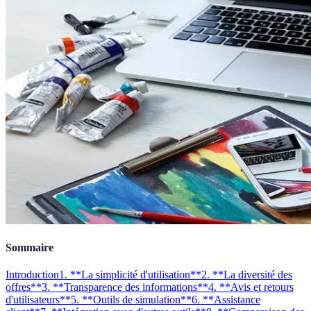
Sommaire
Introduction
1. **La simplicité d'utilisation**
2. **La diversité des
offres**
3. **Transparence des informations**
4. **Avis et retours
d'utilisateurs**
5. **Outils de simulation**
6. **Assistance