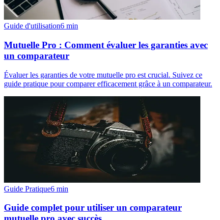
Guide d'utilisation
6
min
Mutuelle Pro : Comment évaluer les garanties avec
un comparateur
Évaluer les garanties de votre mutuelle pro est crucial. Suivez ce
guide pratique pour comparer efficacement grâce à un comparateur.
Guide Pratique
6
min
Guide complet pour utiliser un comparateur
mutuelle pro avec succès