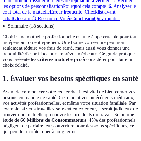
réputation de l'assureur
Critères de réputation à vérifier :
5. Vérifier
les options de personnalisation
Pourquoi cela compte :
6. Analyser le
coût total de la mutuelle
Erreur fréquente :
Checklist avant
achat
Glossaire
📺 Ressource Vidéo
Conclusion
Quiz rapide :
Sommaire
(
18
sections
)
Choisir une mutuelle professionnelle est une étape cruciale pour tout
indépendant ou entrepreneur. Une bonne couverture peut non
seulement réduire vos frais de santé, mais aussi vous donner une
tranquillité d'esprit face aux imprévus médicaux. Ce guide pratique
vous présente les
critères mutuelle pro
à considérer pour faire un
choix éclairé.
1. Évaluer vos besoins spécifiques en santé
Avant de commencer votre recherche, il est vital de bien cerner vos
besoins en matière de santé. Cela inclut vos antécédents médicaux,
vos activités professionnelles, et même votre situation familiale. Par
exemple, si vous travaillez souvent en extérieur, il serait judicieux de
trouver une mutuelle qui couvre les accidents du travail. Selon une
étude de
60 Millions de Consommateurs
, 45% des professionnels
négligent de parfaire leur couverture pour des soins spécifiques, ce
qui peut leur coûter cher à long terme.