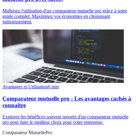
Maîtrisez l'utilisation d'un comparateur mutuelle pro grâce à notre
guide complet. Maximisez vos économies en choisissant
judicieusement.
Avantages et Utilisation
6
min
Comparateur mutuelle pro : Les avantages cachés à
connaître
Explorez les bénéfices souvent ignorés d'un comparateur mutuelle
pro pour faire le meilleur choix pour votre entreprise.
Comparateur MutuellePro