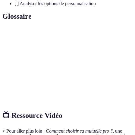
[ ] Analyser les options de personnalisation
Glossaire
Terme
Définition
Taux de
Pourcentage des frais de santé remboursés
remboursement
par la mutuelle.
Période avant que la couverture ne
Délai de carence
commence.
Plafond de
Montant maximum remboursé par an pour
remboursement
un type de soins.
📺 Ressource Vidéo
> Pour aller plus loin :
Comment choisir sa mutuelle pro ?
, une