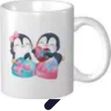
Comparateur MutuellePro
Guide d'utilisation
Comparateurs
comparateur mutuelle pro
Astuces et
conseils
impact des mutuelles pro
Comparateur MutuellePro