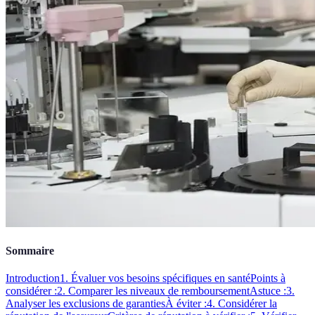
Sommaire
Introduction
1. Évaluer vos besoins spécifiques en santé
Points à
considérer :
2. Comparer les niveaux de remboursement
Astuce :
3.
Analyser les exclusions de garanties
À éviter :
4. Considérer la