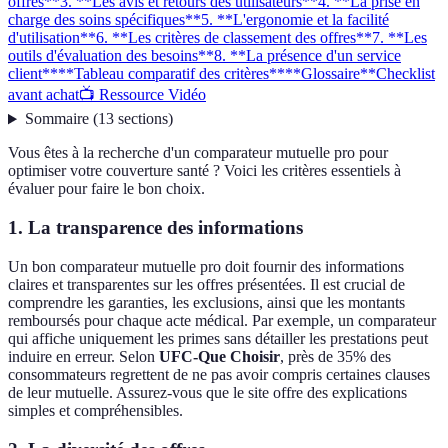
offres**
3. **Les avis et retours des utilisateurs**
4. **La prise en
charge des soins spécifiques**
5. **L'ergonomie et la facilité
d'utilisation**
6. **Les critères de classement des offres**
7. **Les
outils d'évaluation des besoins**
8. **La présence d'un service
client**
**Tableau comparatif des critères**
**Glossaire**
Checklist
avant achat
📺 Ressource Vidéo
Sommaire
(
13
sections
)
Vous êtes à la recherche d'un comparateur mutuelle pro pour
optimiser votre couverture santé ? Voici les critères essentiels à
évaluer pour faire le bon choix.
1.
La transparence des informations
Un bon comparateur mutuelle pro doit fournir des informations
claires et transparentes sur les offres présentées. Il est crucial de
comprendre les garanties, les exclusions, ainsi que les montants
remboursés pour chaque acte médical. Par exemple, un comparateur
qui affiche uniquement les primes sans détailler les prestations peut
induire en erreur. Selon
UFC-Que Choisir
, près de 35% des
consommateurs regrettent de ne pas avoir compris certaines clauses
de leur mutuelle. Assurez-vous que le site offre des explications
simples et compréhensibles.