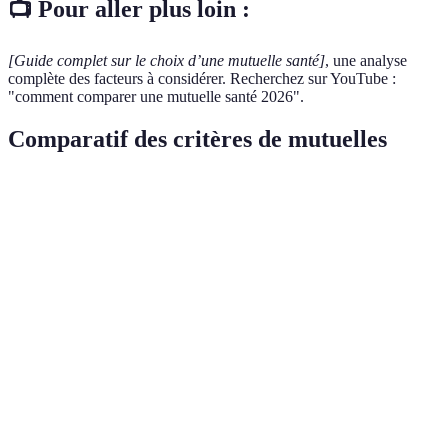
📺 Pour aller plus loin :
[Guide complet sur le choix d’une mutuelle santé]
, une analyse
complète des facteurs à considérer. Recherchez sur YouTube :
"comment comparer une mutuelle santé 2026".
Comparatif des critères de mutuelles
Critère
Option A (Mutuelle 1)
Option B (Mutuelle 2
Couverture
100%
200%
santé
Remboursement
1 semaine
2 semaines
rapide
Garanti optique
Oui
Non