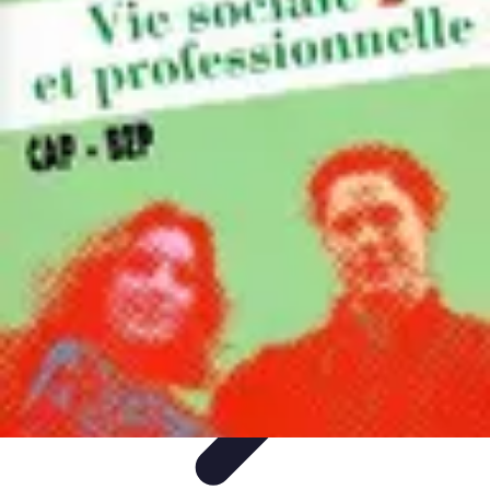
Comparateur MutuellePro
Guide d'utilisation
Comparateurs
comparateur mutuelle pro
Astuces et
conseils
impact des mutuelles pro
Comparateur MutuellePro