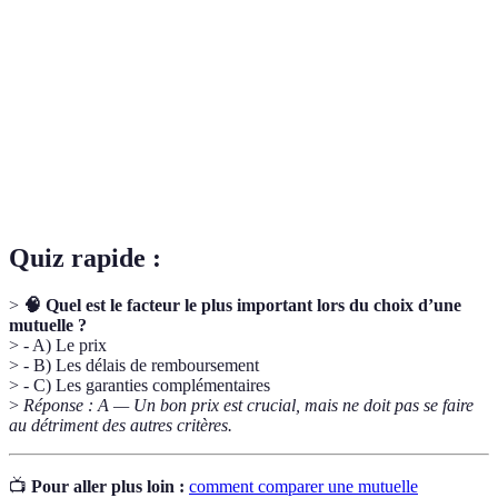
Montant remboursé par la mutuelle sur les
Remboursement
frais de santé engagés.
Montant restant à votre charge avant que la
Franchise
mutuelle n'intervienne.
Conditions ou situations non couvertes par le
Exclusion
contrat de mutuelle.
Quiz rapide :
>
🧠 Quel est le facteur le plus important lors du choix d’une
mutuelle ?
> - A) Le prix
> - B) Les délais de remboursement
> - C) Les garanties complémentaires
>
Réponse : A — Un bon prix est crucial, mais ne doit pas se faire
au détriment des autres critères.
📺
Pour aller plus loin :
comment comparer une mutuelle