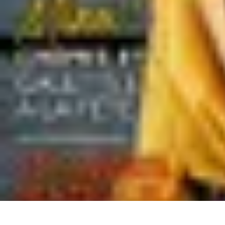
Comparateur MutuellePro
Guide d'utilisation
Comparateurs
comparateur mutuelle pro
Astuces et c
Comparateur MutuellePro