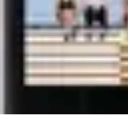
Comparateur MutuellePro
Guide d'utilisation
Comparateurs
comparateur mutuelle pro
Astuces et c
Comparateur MutuellePro