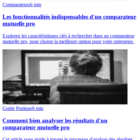
Comparateurs
6
min
Les fonctionnalités indispensables d'un comparateur
mutuelle pro
Explorez les caractéristiques clés à rechercher dans un comparateur
mutuelle pro, pour choisir la meilleure option pour votre entreprise.
Guide Pratique
6
min
Comment bien analyser les résultats d'un
comparateur mutuelle pro
Cet article vous guide à travers le processus d'analyse des résultats