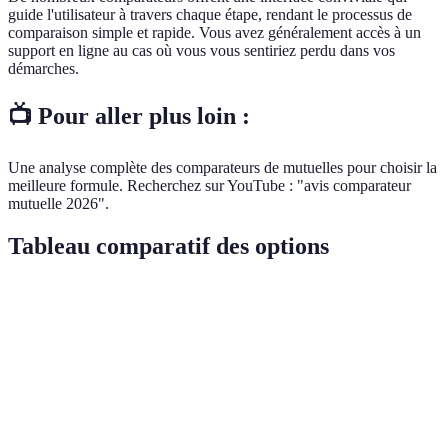
guide l'utilisateur à travers chaque étape, rendant le processus de
comparaison simple et rapide. Vous avez généralement accès à un
support en ligne au cas où vous vous sentiriez perdu dans vos
démarches.
📺 Pour aller plus loin :
Une analyse complète des comparateurs de mutuelles pour choisir la
meilleure formule. Recherchez sur YouTube : "avis comparateur
mutuelle 2026".
Tableau comparatif des options
Critère
Comparateur A
Comparateur B
Compar
Gain de temps
Oui
Oui
Oui
Personnalisation
Moyenne
Bonne
Très B