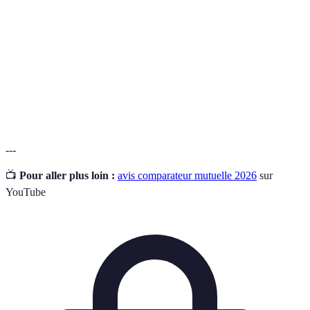
professionnelle
entreprises.
Comparateur
Outil en ligne permettant de comparer
d'assurance
différentes offres d'assurance.
Garantie de
Protection financière contre les charges de
santé
santé.
---
📺
Pour aller plus loin :
avis comparateur mutuelle 2026
sur
YouTube