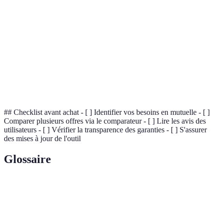
Économie
15-20%
10-15%
5-10%
Avis utilisateurs
Positifs
Mitigés
Positifs
Transparence
Très Haute
Haute
Moyenn
## Checklist avant achat - [ ] Identifier vos besoins en mutuelle - [ ]
Comparer plusieurs offres via le comparateur - [ ] Lire les avis des
utilisateurs - [ ] Vérifier la transparence des garanties - [ ] S'assurer
des mises à jour de l'outil
Glossaire
Terme
Définition
Mutuelle
Assurance de santé pour les travailleurs ou les