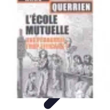
Comparateur MutuellePro
Guide d'utilisation
Comparateurs
comparateur mutuelle pro
Astuces et
conseils
impact des mutuelles pro
Comparateur MutuellePro