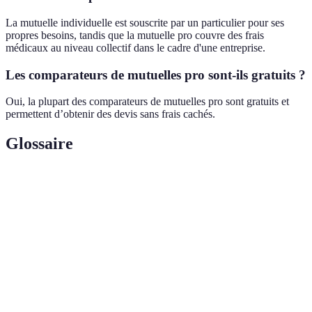
La mutuelle individuelle est souscrite par un particulier pour ses
propres besoins, tandis que la mutuelle pro couvre des frais
médicaux au niveau collectif dans le cadre d'une entreprise.
Les comparateurs de mutuelles pro sont-ils gratuits ?
Oui, la plupart des comparateurs de mutuelles pro sont gratuits et
permettent d’obtenir des devis sans frais cachés.
Glossaire
Terme
Définition
Organisme qui couvre les frais de santé non
Mutuelle
remboursés par l'assurance maladie.
Outil en ligne permettant de comparer différents
Comparateur
produits ou services.