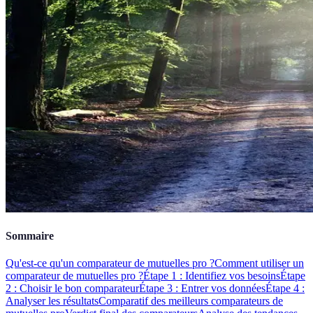
Sommaire
Qu'est-ce qu'un comparateur de mutuelles pro ?
Comment utiliser un
comparateur de mutuelles pro ?
Étape 1 : Identifiez vos besoins
Étape
2 : Choisir le bon comparateur
Étape 3 : Entrer vos données
Étape 4 :
Analyser les résultats
Comparatif des meilleurs comparateurs de