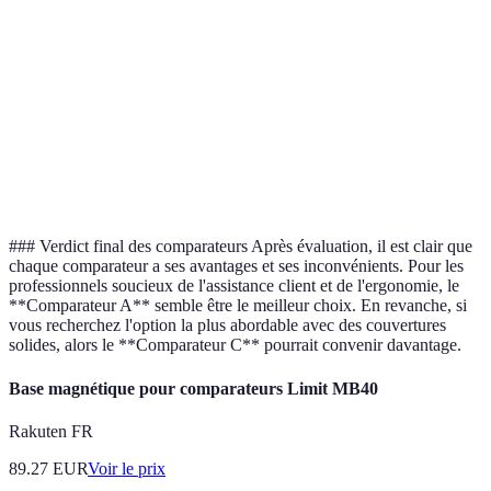
de
Bien variées
Limitées
Excellentes
couverture
Service
24/7
9h-17h
24/7
client
### Verdict final des comparateurs Après évaluation, il est clair que
chaque comparateur a ses avantages et ses inconvénients. Pour les
professionnels soucieux de l'assistance client et de l'ergonomie, le
**Comparateur A** semble être le meilleur choix. En revanche, si
vous recherchez l'option la plus abordable avec des couvertures
solides, alors le **Comparateur C** pourrait convenir davantage.
Base magnétique pour comparateurs Limit MB40
Rakuten FR
89.27
EUR
Voir le prix