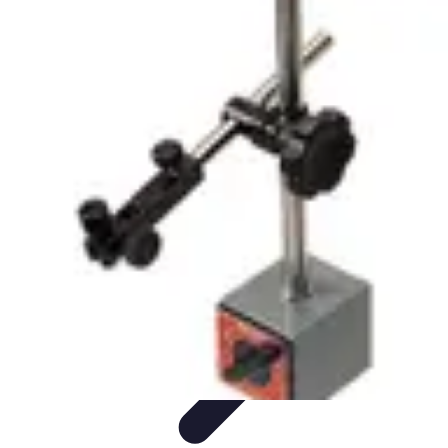
Comparateur MutuellePro
Guide d'utilisation
Comparateurs
comparateur mutuelle pro
Astuces et
conseils
impact des mutuelles pro
Comparateur MutuellePro