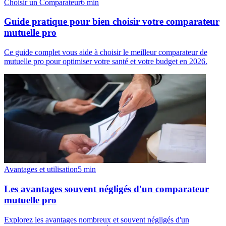
Choisir un Comparateur
6
min
Guide pratique pour bien choisir votre comparateur
mutuelle pro
Ce guide complet vous aide à choisir le meilleur comparateur de
mutuelle pro pour optimiser votre santé et votre budget en 2026.
Avantages et utilisation
5
min
Les avantages souvent négligés d'un comparateur
mutuelle pro
Explorez les avantages nombreux et souvent négligés d'un