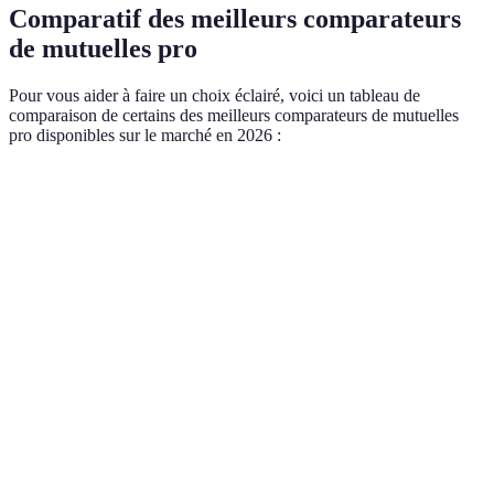
Comparatif des meilleurs comparateurs
de mutuelles pro
Pour vous aider à faire un choix éclairé, voici un tableau de
comparaison de certains des meilleurs comparateurs de mutuelles
pro disponibles sur le marché en 2026 :
Critère
Comparateur A
Comparateur B
Comparateu
Usabilité
Excellente
Bonne
Moyenne
Tarif
Optimisé
Élevé
Compétitif
Options