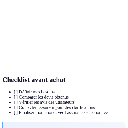
Terme
Définition
Organisation qui rembourse tout ou partie des
Mutuelle
frais de santé.
Acronyme pour Expertise, Autorité, Fiabilité,
E-E-A-T
critères évalués par Google.
Outil en ligne permettant de mettre en rapport
Comparateur
différentes offres.
Checklist avant achat
[ ] Définir mes besoins
[ ] Comparer les devis obtenus
[ ] Vérifier les avis des utilisateurs
[ ] Contacter l'assureur pour des clarifications
[ ] Finaliser mon choix avec l'assurance sélectionnée