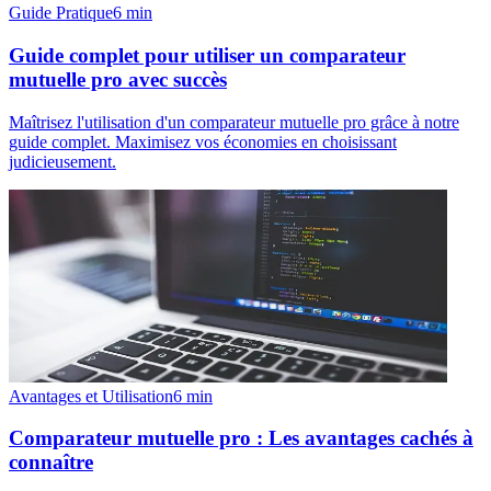
Guide Pratique
6
min
Guide complet pour utiliser un comparateur
mutuelle pro avec succès
Maîtrisez l'utilisation d'un comparateur mutuelle pro grâce à notre
guide complet. Maximisez vos économies en choisissant
judicieusement.
Avantages et Utilisation
6
min
Comparateur mutuelle pro : Les avantages cachés à
connaître