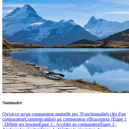
Sommaire
Qu'est-ce qu'un comparateur mutuelle pro ?
Fonctionnalités clés d'un
comparateur
Comment utiliser un comparateur efficacement ?
Étape 1
: Définir ses besoins
Étape 2 : Accéder au comparateur
Étape 3 :