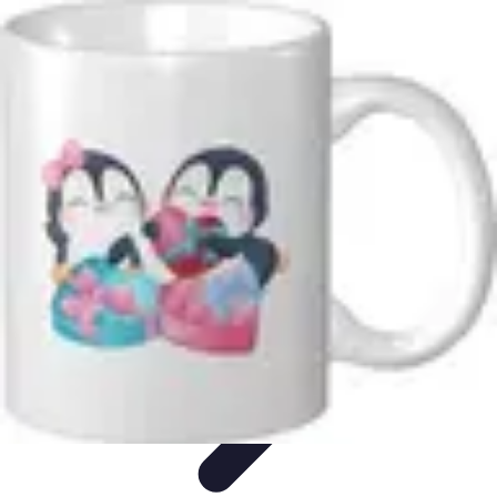
Comparateur MutuellePro
Guide d'utilisation
Comparateurs
comparateur mutuelle pro
Astuces et
conseils
impact des mutuelles pro
Comparateur MutuellePro