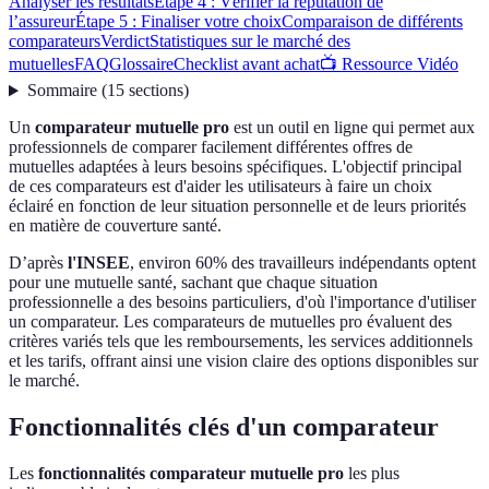
Analyser les résultats
Étape 4 : Vérifier la réputation de
l’assureur
Étape 5 : Finaliser votre choix
Comparaison de différents
comparateurs
Verdict
Statistiques sur le marché des
mutuelles
FAQ
Glossaire
Checklist avant achat
📺 Ressource Vidéo
Sommaire
(
15
sections
)
Un
comparateur mutuelle pro
est un outil en ligne qui permet aux
professionnels de comparer facilement différentes offres de
mutuelles adaptées à leurs besoins spécifiques. L'objectif principal
de ces comparateurs est d'aider les utilisateurs à faire un choix
éclairé en fonction de leur situation personnelle et de leurs priorités
en matière de couverture santé.
D’après
l'INSEE
, environ 60% des travailleurs indépendants optent
pour une mutuelle santé, sachant que chaque situation
professionnelle a des besoins particuliers, d'où l'importance d'utiliser
un comparateur. Les comparateurs de mutuelles pro évaluent des
critères variés tels que les remboursements, les services additionnels
et les tarifs, offrant ainsi une vision claire des options disponibles sur
le marché.
Fonctionnalités clés d'un comparateur
Les
fonctionnalités comparateur mutuelle pro
les plus