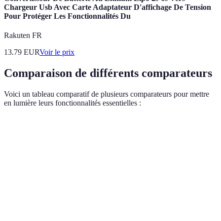
Chargeur Usb Avec Carte Adaptateur D'affichage De Tension
Pour Protéger Les Fonctionnalités Du
Rakuten FR
13.79
EUR
Voir le prix
Comparaison de différents comparateurs
Voici un tableau comparatif de plusieurs comparateurs pour mettre
en lumière leurs fonctionnalités essentielles :
Critère
Comparateur A
Comparateur B
Comparat
Filtres
Oui
Oui
Non
personnalisés
Simulations
Oui
Non
Oui
de devis
Comparatif