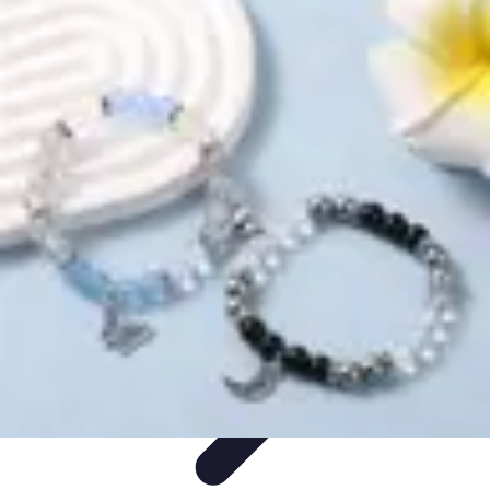
Comparateur MutuellePro
Guide d'utilisation
Comparateurs
comparateur mutuelle pro
Astuces et
conseils
impact des mutuelles pro
Comparateur MutuellePro