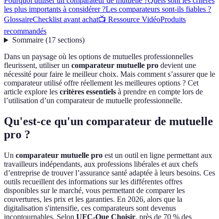
Pourquoi utiliser un comparateur de mutuelle ?
Quels sont les critères
les plus importants à considérer ?
Les comparateurs sont-ils fiables ?
Glossaire
Checklist avant achat
📺 Ressource Vidéo
Produits
recommandés
Sommaire
(
17
sections
)
Dans un paysage où les options de mutuelles professionnelles
fleurissent, utiliser un
comparateur mutuelle pro
devient une
nécessité pour faire le meilleur choix. Mais comment s’assurer que le
comparateur utilisé offre réellement les meilleures options ? Cet
article explore les
critères essentiels
à prendre en compte lors de
l’utilisation d’un comparateur de mutuelle professionnelle.
Qu'est-ce qu'un comparateur de mutuelle
pro ?
Un
comparateur mutuelle pro
est un outil en ligne permettant aux
travailleurs indépendants, aux professions libérales et aux chefs
d’entreprise de trouver l’assurance santé adaptée à leurs besoins. Ces
outils recueillent des informations sur les différentes offres
disponibles sur le marché, vous permettant de comparer les
couvertures, les prix et les garanties. En 2026, alors que la
digitalisation s'intensifie, ces comparateurs sont devenus
incontournables. Selon
UFC-Que Choisir
, près de 70 % des