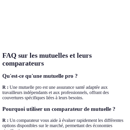
4.5/5
3.8/5
4.0/5
Option
Réputation
utilisateurs
utilisateurs
utilisateurs
recomm
satisfaits
satisfaits
satisfaits
Très
Facilité
Option 
simple à
Moyen
Complexe
d’utilisation
privilég
utiliser
FAQ sur les mutuelles et leurs
comparateurs
Qu'est-ce qu'une mutuelle pro ?
R :
Une mutuelle pro est une assurance santé adaptée aux
travailleurs indépendants et aux professionnels, offrant des
couvertures spécifiques liées à leurs besoins.
Pourquoi utiliser un comparateur de mutuelle ?
R :
Un comparateur vous aide à évaluer rapidement les différentes
options disponibles sur le marché, permettant des économies