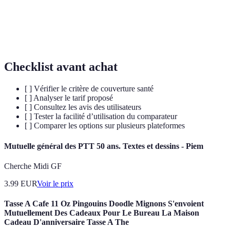
Somme d'argent restant à la charge de l'assuré avant
Franchise
le remboursement.
Garantie
Couverture spécifique offerte par une mutuelle.
Checklist avant achat
[ ] Vérifier le critère de couverture santé
[ ] Analyser le tarif proposé
[ ] Consultez les avis des utilisateurs
[ ] Tester la facilité d’utilisation du comparateur
[ ] Comparer les options sur plusieurs plateformes
Mutuelle général des PTT 50 ans. Textes et dessins - Piem
Cherche Midi GF
3.99
EUR
Voir le prix
Tasse A Cafe 11 Oz Pingouins Doodle Mignons S'envoient
Mutuellement Des Cadeaux Pour Le Bureau La Maison
Cadeau D'anniversaire Tasse A The