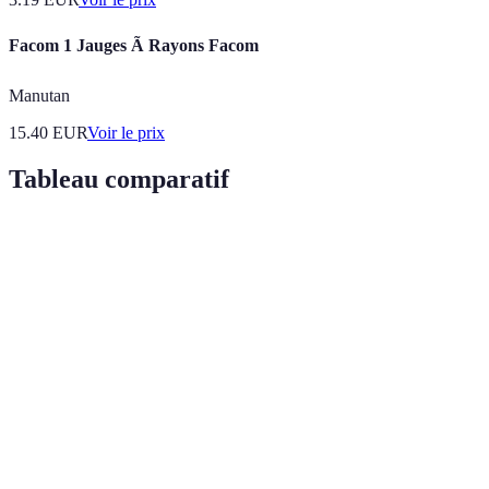
Facom 1 Jauges Ã Rayons Facom
Manutan
15.40
EUR
Voir le prix
Tableau comparatif
Critère
Option A
Option B
Option C
Verdict
Soins de
Complète,
Couverture
base,
Option 
soins
Basique
santé
médecines
privilég
spécialisés
douces
Option
Tarif
45€/mois
60€/mois
30€/mois
raisonn