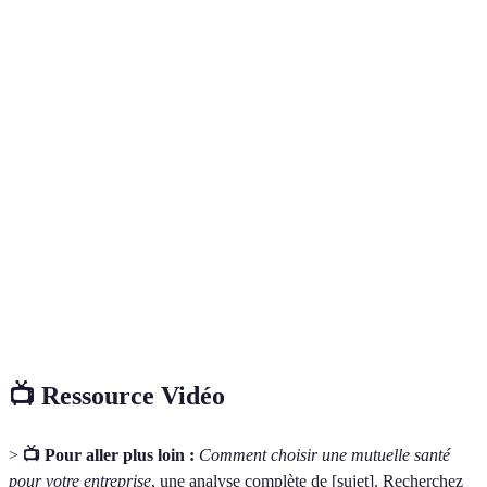
Couverture
200€
100€
150€
optique
remboursés
remboursés
remboursés
Remboursement
300€
500€
250€
dentaires
remboursés
remboursés
remboursés
Avis
4.0/5
3.5/5
4.5/5
consommateurs
📺 Ressource Vidéo
>
📺 Pour aller plus loin :
Comment choisir une mutuelle santé
pour votre entreprise
, une analyse complète de [sujet]. Recherchez