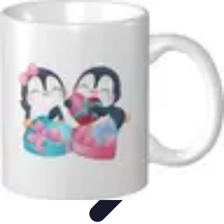
Comparateur MutuellePro
Guide d'utilisation
Comparateurs
comparateur mutuelle pro
Astuces et
conseils
impact des mutuelles pro
Comparateur MutuellePro