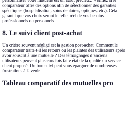
personnaliser votre mutuelle est un atout précieux. Vérifiez si le
comparateur offre des options afin de sélectionner des garanties
spécifiques (hospitalisation, soins dentaires, optiques, etc.). Cela
garantit que vos choix seront le reflet réel de vos besoins
professionnels ou personnels.
8.
Le suivi client post-achat
Un critère souvent négligé est la gestion post-achat. Comment le
comparateur traite-t-il les retours ou les plaintes des utilisateurs après
avoir souscrit à une mutuelle ? Des témoignages d’anciens
utilisateurs peuvent plusieurs fois faire état de la qualité du service
client proposé. Un bon suivi peut vous épargner de nombreuses
frustrations à l'avenir.
Tableau comparatif des mutuelles pro
Critère
Mutuelle A
Mutuelle B
Mutuelle C
Prix
30€/mois
35€/mois
28€/mois