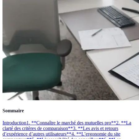
Sommaire
Introduction
1. **Connaître le marché des mutuelles pro**
2. **La
clarté des critères de comparaison**
3. **Les avis et retours
d’expérience d’autres utilisateurs**
4. **L’ergonomie du site