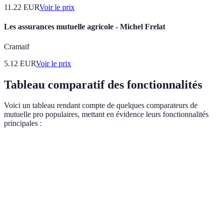
11.22
EUR
Voir le prix
Les assurances mutuelle agricole - Michel Frelat
Cramaif
5.12
EUR
Voir le prix
Tableau comparatif des fonctionnalités
Voici un tableau rendant compte de quelques comparateurs de
mutuelle pro populaires, mettant en évidence leurs fonctionnalités
principales :
Critère
Comparateur A
Comparateur B
Comparateu
Fiabilité
des
Oui
Oui
Non
sources
Interface