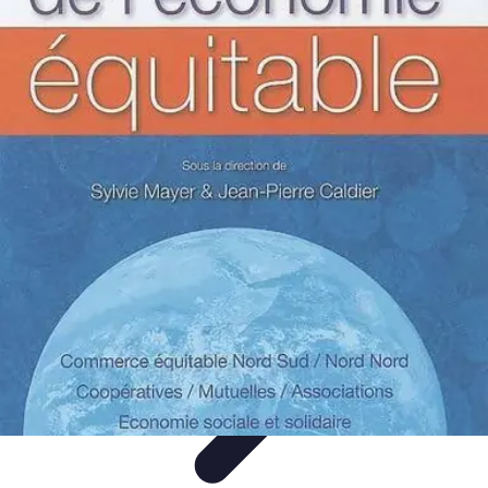
Comparateur MutuellePro
Guide d'utilisation
Comparateurs
comparateur mutuelle pro
Astuces et
conseils
impact des mutuelles pro
Comparateur MutuellePro