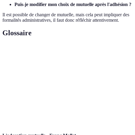
Puis-je modifier mon choix de mutuelle après l'adhésion ?
Il est possible de changer de mutuelle, mais cela peut impliquer des
formalités administratives, il faut donc réfléchir attentivement.
Glossaire
Terme
Définition
Organisme d'assurance qui propose des
Mutuelle
remboursements partiels ou totaux des dépenses
de santé.
Comparateur
Outil en ligne qui permet de comparer différentes
de mutuelle
mutuelles et leurs offres.
Montant restant à la charge de l'assuré après le
Franchise
remboursement de l'assurance.