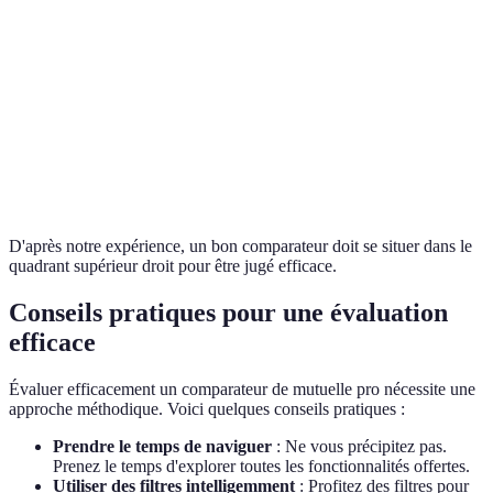
Ergonomique
Complexe
Simple
utilisateur
Options
Avancées
Standard
Limité
de filtrage
Mises à
jour
Hebdomadaires
Mensuelles
Annuelles
fréquentes
D'après notre expérience, un bon comparateur doit se situer dans le
quadrant supérieur droit pour être jugé efficace.
Conseils pratiques pour une évaluation
efficace
Évaluer efficacement un comparateur de mutuelle pro nécessite une
approche méthodique. Voici quelques conseils pratiques :
Prendre le temps de naviguer
: Ne vous précipitez pas.
Prenez le temps d'explorer toutes les fonctionnalités offertes.
Utiliser des filtres intelligemment
: Profitez des filtres pour