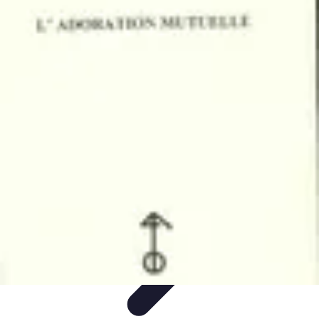
Comparateur MutuellePro
Guide d'utilisation
Comparateurs
comparateur mutuelle pro
Astuces et
conseils
impact des mutuelles pro
Comparateur MutuellePro