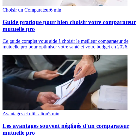
Choisir un Comparateur
6
min
Guide pratique pour bien choisir votre comparateur
mutuelle pro
Ce guide complet vous aide à choisir le meilleur comparateur de
mutuelle pro pour optimiser votre santé et votre budget en 2026.
Avantages et utilisation
5
min
Les avantages souvent négligés d'un comparateur
mutuelle pro