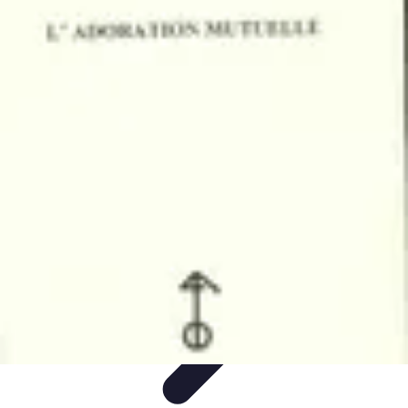
Comparateur MutuellePro
Guide d'utilisation
Comparateurs
comparateur mutuelle pro
Astuces et
conseils
impact des mutuelles pro
Comparateur MutuellePro