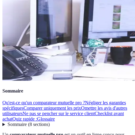
Sommaire
Qu'est-ce qu'un comparateur mutuelle pro ?
Négliger les garanties
spécifiques
Comparer uniquement les prix
Omettre les avis d'autres
utilisateurs
Ne pas se pencher sur le service client
Checklist avant
achat
Quiz rapide :
Glossaire
Sommaire
(
8
sections
)
Un
comparateur mutuelle pro
est un outil en ligne conçu pour