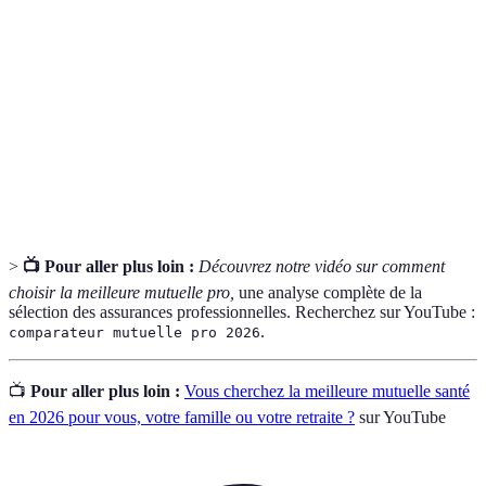
Comparateur
Outil en ligne permettant de comparer
de mutuelle
différentes offres de mutuelles.
Éléments couverts par une mutuelle, comme les
Garantie
soins optiques ou dentaires.
Assistance fournie par la mutuelle pour
Service client
répondre aux questions et problèmes.
>
📺 Pour aller plus loin :
Découvrez notre vidéo sur comment
choisir la meilleure mutuelle pro,
une analyse complète de la
sélection des assurances professionnelles. Recherchez sur YouTube :
.
comparateur mutuelle pro 2026
📺
Pour aller plus loin :
Vous cherchez la meilleure mutuelle santé
en 2026 pour vous, votre famille ou votre retraite ?
sur YouTube