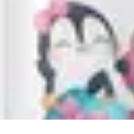
Comparateur MutuellePro
Guide d'utilisation
Comparateurs
comparateur mutuelle pro
Astuces et c
Comparateur MutuellePro