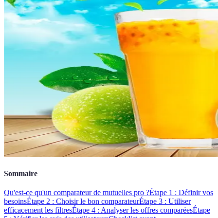
Sommaire
Qu'est-ce qu'un comparateur de mutuelles pro ?
Étape 1 : Définir vos
besoins
Étape 2 : Choisir le bon comparateur
Étape 3 : Utiliser
efficacement les filtres
Étape 4 : Analyser les offres comparées
Étape