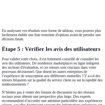
Douces
dé
A e
Téléconsultation
Oui
Oui
Non
ava
En analysant vos résultats sous forme de tableau, vous pourrez plus
facilement établir une liste restreinte d'options avant de prendre une
décision finale.
Étape 5 : Vérifier les avis des utilisateurs
Pour valider votre choix, il est fortement conseillé de consulter les
avis des utilisateurs. De nombreux marketplaces en ligne intègrent
des sections d'évaluation, et ces retours sont cruciaux dans votre
processus décisionnel. Que disent les autres entreprises de
l’expérience de souscription aux différentes mutuelles ? Y a-t-il des
retours fréquents sur la qualité du service client ou sur la rapidité des
remboursements ?
N’hésitez pas à visiter des forums de discussion ou des réseaux
sociaux pour obtenir une perspective plus large. Des experts
recommandent d’accorder une attention particulière aux expériences
vécues, car elles fournissent souvent des informations précieuses sur