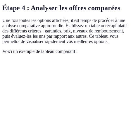
Étape 4 : Analyser les offres comparées
Une fois toutes les options affichées, il est temps de procéder à une
analyse comparative approfondie. Établissez un tableau récapitulatif
des différents critères : garanties, prix, niveaux de remboursement,
puis évaluez-les les uns par rapport aux autres. Ce tableau vous
permettra de visualiser rapidement vos meilleures options.
Voici un exemple de tableau comparatif :
Critères
Offre A
Offre B
Offre C
Ver
Opt
Tarif Mensuel
40€
45€
50€
moi
Off
100%
80%
90%
Hospitalisation
la 
remboursé
remboursé
remboursé
ava
Médecines
B e
Non
Oui
Oui