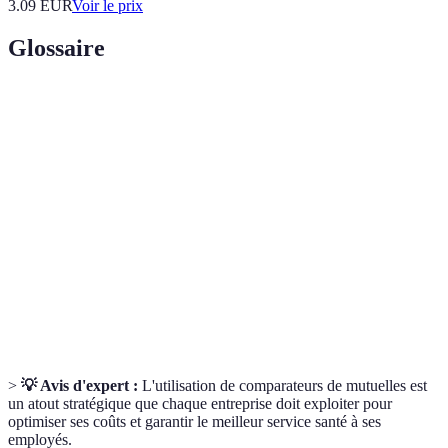
3.09
EUR
Voir le prix
Glossaire
Terme
Définition
Assurance santé collective, souvent gérée par
Mutuelle
des syndicats ou des associations.
Montant pris en charge par la mutuelle pour un
Remboursement
soin, après déduction de la part de l'assuré.
Montant restant à la charge de l'assuré avant
Franchise
que la mutuelle ne commence à rembourser.
>
💡 Avis d'expert :
L'utilisation de comparateurs de mutuelles est
un atout stratégique que chaque entreprise doit exploiter pour
optimiser ses coûts et garantir le meilleur service santé à ses
employés.