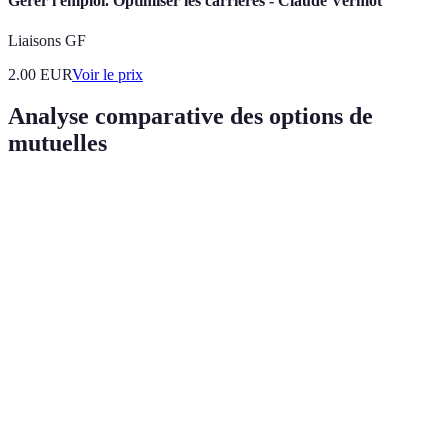
Gérer l'emploi. Optimiser les carrières - Claude Vermot
Liaisons GF
2.00
EUR
Voir le prix
Analyse comparative des options de
mutuelles
Critère
Mutuelle A
Mutuelle B
Mutuelle C
Tarifs
800 EUR
750 EUR
780 EUR
Couverture
Oui
Non
Oui
dentaire
Remboursement
100%
80%
90%