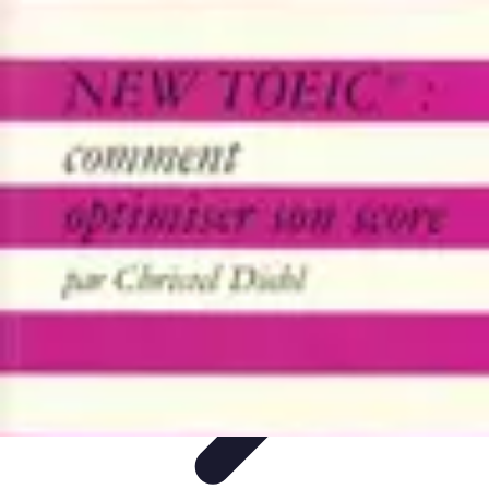
Comparateur MutuellePro
Guide d'utilisation
Comparateurs
comparateur mutuelle pro
Astuces et
conseils
impact des mutuelles pro
Comparateur MutuellePro