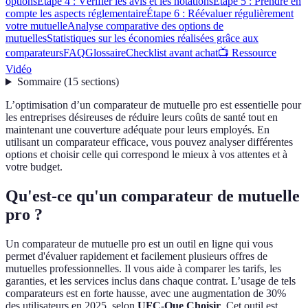
options
Étape 4 : Vérifier les avis et les notations
Étape 5 : Prendre en
compte les aspects réglementaire
Étape 6 : Réévaluer régulièrement
votre mutuelle
Analyse comparative des options de
mutuelles
Statistiques sur les économies réalisées grâce aux
comparateurs
FAQ
Glossaire
Checklist avant achat
📺 Ressource
Vidéo
Sommaire
(
15
sections
)
L’optimisation d’un comparateur de mutuelle pro est essentielle pour
les entreprises désireuses de réduire leurs coûts de santé tout en
maintenant une couverture adéquate pour leurs employés. En
utilisant un comparateur efficace, vous pouvez analyser différentes
options et choisir celle qui correspond le mieux à vos attentes et à
votre budget.
Qu'est-ce qu'un comparateur de mutuelle
pro ?
Un comparateur de mutuelle pro est un outil en ligne qui vous
permet d'évaluer rapidement et facilement plusieurs offres de
mutuelles professionnelles. Il vous aide à comparer les tarifs, les
garanties, et les services inclus dans chaque contrat. L’usage de tels
comparateurs est en forte hausse, avec une augmentation de 30%
des utilisateurs en 2025, selon
UFC-Que Choisir
. Cet outil est