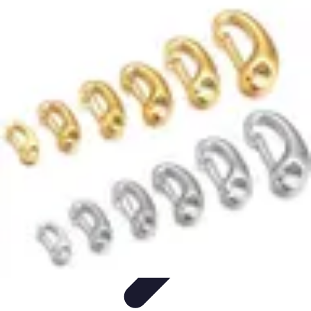
Comparateur MutuellePro
Guide d'utilisation
Comparateurs
comparateur mutuelle pro
Astuces et
conseils
impact des mutuelles pro
Comparateur MutuellePro