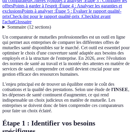
du comparateur
Critères typiques à analyser :
Étape 3 : Comparer les
offres
Points à garder à l'esprit :
Étape 4 : Analyser les garanties et
exclusions
Points à analyser :
Étape 5 : Évaluer le rapport qualité-
prix
Check-list pour le rapport qualité-prix :
Checklist avant
l'achat
Glossaire
Sommaire
(
12
sections
)
Un comparateur de mutuelles professionnelles est un outil en ligne
qui permet aux entreprises de comparer les différentes offres de
mutuelles santé disponibles sur le marché. Cet outil est essentiel pour
optimiser le choix d'une couverture santé adaptée aux besoins des
employés et à la structure de l'entreprise. En 2026, avec l'évolution
des normes de santé au travail et la montée des attentes en matière de
services de santé, comprendre cet outil devient crucial pour une
gestion efficace des ressources humaines.
L'enjeu principal est de trouver un équilibre entre le coût des
cotisations et la qualité des prestations. Selon une étude de
l'INSEE
,
les dépenses de santé continuent d'augmenter, ce qui rend
indispensable un choix judicieux en matière de mutuelle. Les
entreprises se doivent donc de bien comprendre ces comparateurs
pour faire un choix éclairé.
Étape 1 : Identifier vos besoins
spécifiques