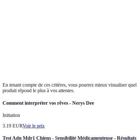
Taux de
100 %
90 %
80 %
remboursement
Médecine
Services inclus
Téléconsultation
Ambulance
douce
Bon
Trop
Verdict
Idéal pour PME
rapport
coûteux
qualité/prix
En tenant compte de ces critères, vous pourrez mieux visualiser quel
produit répond le plus à vos attentes.
Comment interpréter vos rêves - Nerys Dee
Initiation
3.19
EUR
Voir le prix
Test Adn Mdr1 Chiens - Sensibilité Médicamenteuse - Résultats