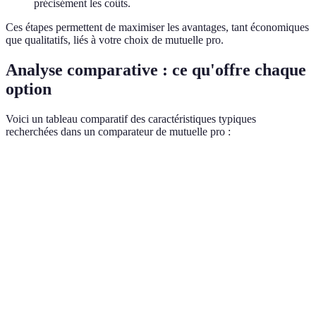
précisément les coûts.
Ces étapes permettent de maximiser les avantages, tant économiques
que qualitatifs, liés à votre choix de mutuelle pro.
Analyse comparative : ce qu'offre chaque
option
Voici un tableau comparatif des caractéristiques typiques
recherchées dans un comparateur de mutuelle pro :
Critère
Option A
Option B
Option C
Verdi
Optio
est la
Prix mensuel
150€
120€
180€
moins
chère
Couverture des
Optio
Bonne
Moyenne
Excellente
soins
gagne