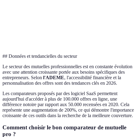
Optio
Avis utilisateur
4.5 ⭐
4.1 ⭐
4.8 ⭐
préfér
Optio
Délais de
15 jours
30 jours
10 jours
est plu
remboursement
rapide
## Données et tendancielles du secteur
Le secteur des mutuelles professionnelles est en constante évolution
avec une attention croissante portée aux besoins spécifiques des
entrepreneurs. Selon
l'ADEME
, l'accessibilité financière et la
personnalisation des offres sont des tendances clés en 2026.
Les comparateurs proposés par des logiciel SaaS permettent
aujourd'hui d'accéder à plus de 100.000 offres en ligne, une
différence notoire par rapport aux 50.000 recensées en 2020. Cela
représente une augmentation de 200%, ce qui démontre l'importance
croissante de ces outils dans la recherche de la meilleure couverture.
Comment choisir le bon comparateur de mutuelle
pro ?