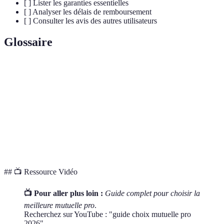
[ ] Lister les garanties essentielles
[ ] Analyser les délais de remboursement
[ ] Consulter les avis des autres utilisateurs
Glossaire
Terme
Définition
Mutuelle pro
Assurance santé destinée aux professionnels.
Couverture
Étendue des soins couverts par l'assurance.
Franchise
Part des frais restant à la charge de l'assuré.
## 📺 Ressource Vidéo
📺 Pour aller plus loin :
Guide complet pour choisir la
meilleure mutuelle pro
.
Recherchez sur YouTube : "guide choix mutuelle pro
2026".