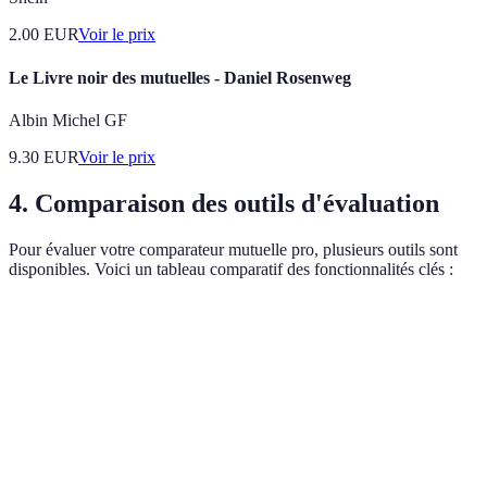
2.00
EUR
Voir le prix
Le Livre noir des mutuelles - Daniel Rosenweg
Albin Michel GF
9.30
EUR
Voir le prix
4. Comparaison des outils d'évaluation
Pour évaluer votre comparateur mutuelle pro, plusieurs outils sont
disponibles. Voici un tableau comparatif des fonctionnalités clés :
Outils
Fonctionnalités clés
Avantages
Inconvénients
Gratuit,
Google
Courbe
Suivi des utilisateurs
très
Analytics
d'apprentissage
complet
Analyse
Outils SEO