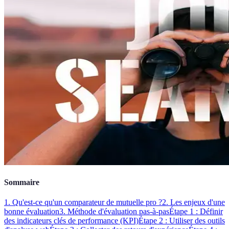
Sommaire
1. Qu'est-ce qu'un comparateur de mutuelle pro ?
2. Les enjeux d'une
bonne évaluation
3. Méthode d'évaluation pas-à-pas
Étape 1 : Définir
des indicateurs clés de performance (KPI)
Étape 2 : Utiliser des outils