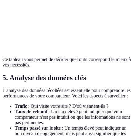
SEMrush
Coût élevé
concurrentielle
intégrés
Mieux
Limité à
Enregistrements
comprendre
Hotjar
quelques
utilisateurs
les
fonctionnalités
interactions
Ce tableau vous permet de décider quel outil correspond le mieux à
vos nécessités.
5. Analyse des données clés
L'analyse des données récoltées est essentielle pour comprendre les
performances de votre comparateur. Voici les aspects à surveiller :
Trafic
: Qui visite votre site ? D'où viennent-ils ?
Taux de rebond
: Un taux élevé peut indiquer que votre
comparateur n'est pas intuitif ou que les informations ne sont
pas pertinentes.
Temps passé sur le site
: Un temps élevé peut indiquer un
bon niveau d'engagement, mais peut aussi signifier que les