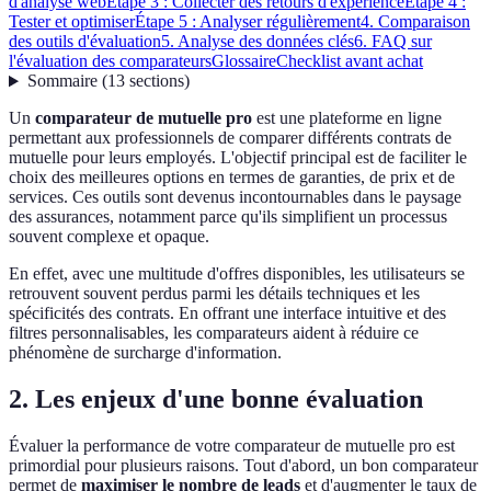
d'analyse web
Étape 3 : Collecter des retours d'expérience
Étape 4 :
Tester et optimiser
Étape 5 : Analyser régulièrement
4. Comparaison
des outils d'évaluation
5. Analyse des données clés
6. FAQ sur
l'évaluation des comparateurs
Glossaire
Checklist avant achat
Sommaire
(
13
sections
)
Un
comparateur de mutuelle pro
est une plateforme en ligne
permettant aux professionnels de comparer différents contrats de
mutuelle pour leurs employés. L'objectif principal est de faciliter le
choix des meilleures options en termes de garanties, de prix et de
services. Ces outils sont devenus incontournables dans le paysage
des assurances, notamment parce qu'ils simplifient un processus
souvent complexe et opaque.
En effet, avec une multitude d'offres disponibles, les utilisateurs se
retrouvent souvent perdus parmi les détails techniques et les
spécificités des contrats. En offrant une interface intuitive et des
filtres personnalisables, les comparateurs aident à réduire ce
phénomène de surcharge d'information.
2. Les enjeux d'une bonne évaluation
Évaluer la performance de votre comparateur de mutuelle pro est
primordial pour plusieurs raisons. Tout d'abord, un bon comparateur
permet de
maximiser le nombre de leads
et d'augmenter le taux de