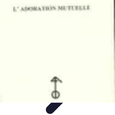
Comparateur MutuellePro
Guide d'utilisation
Comparateurs
comparateur mutuelle pro
Astuces et
conseils
impact des mutuelles pro
Comparateur MutuellePro