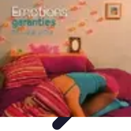
Comparateur MutuellePro
Guide d'utilisation
Comparateurs
comparateur mutuelle pro
Astuces et
conseils
impact des mutuelles pro
Comparateur MutuellePro