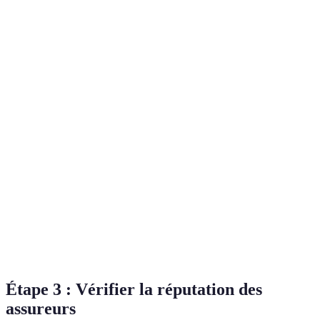
Critère
Mutuelle A
Mutuelle B
Mutuelle C
Oui, 100%
Oui, 80%
Non, 50%
Hospitalisation
remboursé
remboursé
remboursé
100%
70%
100%
Soins courants
remboursé
remboursé
remboursé
Prévention
Non
Oui
Oui
Service
Oui,
Non
Oui
additionnel
téléconsultation
Étape 3 : Vérifier la réputation des
assureurs