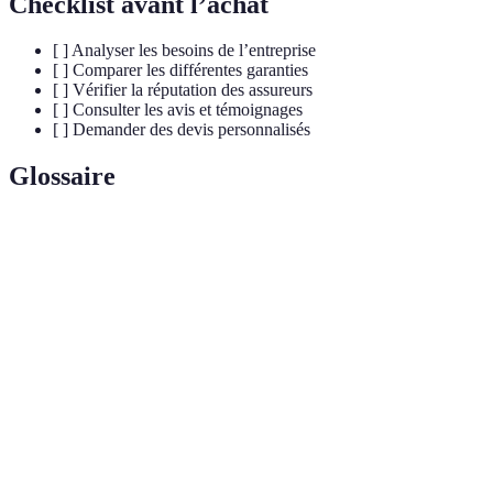
Checklist avant l’achat
[ ] Analyser les besoins de l’entreprise
[ ] Comparer les différentes garanties
[ ] Vérifier la réputation des assureurs
[ ] Consulter les avis et témoignages
[ ] Demander des devis personnalisés
Glossaire
Terme
Définition
Mutuelle
Assurance santé destinée aux professionnels.
pro
Garanties
Services ou remboursements offerts par la mutuelle.
Estimation des coûts fournis par l’assureur pour une
Devis
couverture spécifique.