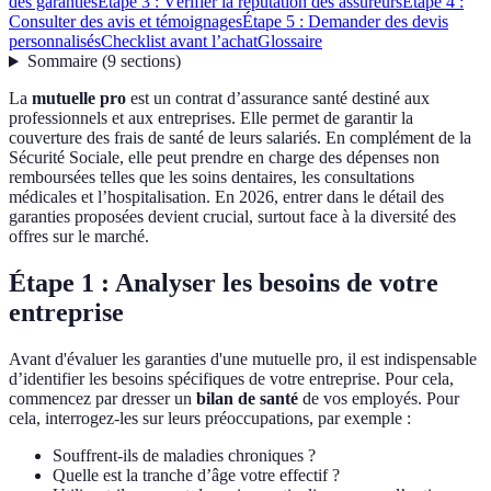
des garanties
Étape 3 : Vérifier la réputation des assureurs
Étape 4 :
Consulter des avis et témoignages
Étape 5 : Demander des devis
personnalisés
Checklist avant l’achat
Glossaire
Sommaire
(
9
sections
)
La
mutuelle pro
est un contrat d’assurance santé destiné aux
professionnels et aux entreprises. Elle permet de garantir la
couverture des frais de santé de leurs salariés. En complément de la
Sécurité Sociale, elle peut prendre en charge des dépenses non
remboursées telles que les soins dentaires, les consultations
médicales et l’hospitalisation. En 2026, entrer dans le détail des
garanties proposées devient crucial, surtout face à la diversité des
offres sur le marché.
Étape 1 : Analyser les besoins de votre
entreprise
Avant d'évaluer les garanties d'une mutuelle pro, il est indispensable
d’identifier les besoins spécifiques de votre entreprise. Pour cela,
commencez par dresser un
bilan de santé
de vos employés. Pour
cela, interrogez-les sur leurs préoccupations, par exemple :
Souffrent-ils de maladies chroniques ?
Quelle est la tranche d’âge votre effectif ?