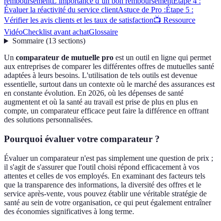
remboursement
L’importance d’un bon remboursement
Étape 4 :
Évaluer la réactivité du service client
Astuce de Pro :
Étape 5 :
Vérifier les avis clients et les taux de satisfaction
📺 Ressource
Vidéo
Checklist avant achat
Glossaire
Sommaire
(
13
sections
)
Un
comparateur de mutuelle pro
est un outil en ligne qui permet
aux entreprises de comparer les différentes offres de mutuelles santé
adaptées à leurs besoins. L'utilisation de tels outils est devenue
essentielle, surtout dans un contexte où le marché des assurances est
en constante évolution. En 2026, où les dépenses de santé
augmentent et où la santé au travail est prise de plus en plus en
compte, un comparateur efficace peut faire la différence en offrant
des solutions personnalisées.
Pourquoi évaluer votre comparateur ?
Évaluer un comparateur n'est pas simplement une question de prix ;
il s'agit de s'assurer que l'outil choisi répond efficacement à vos
attentes et celles de vos employés. En examinant des facteurs tels
que la transparence des informations, la diversité des offres et le
service après-vente, vous pouvez établir une véritable stratégie de
santé au sein de votre organisation, ce qui peut également entraîner
des économies significatives à long terme.