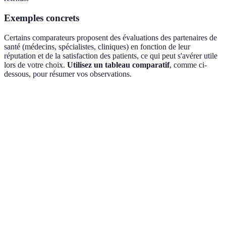
Exemples concrets
Certains comparateurs proposent des évaluations des partenaires de
santé (médecins, spécialistes, cliniques) en fonction de leur
réputation et de la satisfaction des patients, ce qui peut s'avérer utile
lors de votre choix.
Utilisez un tableau comparatif
, comme ci-
dessous, pour résumer vos observations.
Critère
Comparateur A
Comparateur B
Compar
Filtrage par
Oui
Non
Oui
besoins
Avis des
4.5/5
3.8/5
4.0/5
utilisateurs
Mode de
Optique
Dentaire
Hospital
remboursement