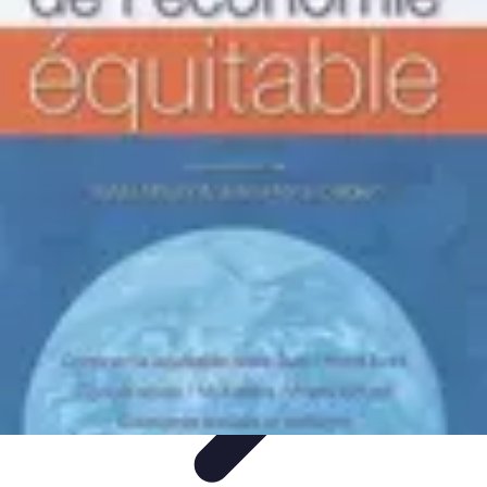
Comparateur MutuellePro
Guide d'utilisation
Comparateurs
comparateur mutuelle pro
Astuces et
conseils
impact des mutuelles pro
Comparateur MutuellePro