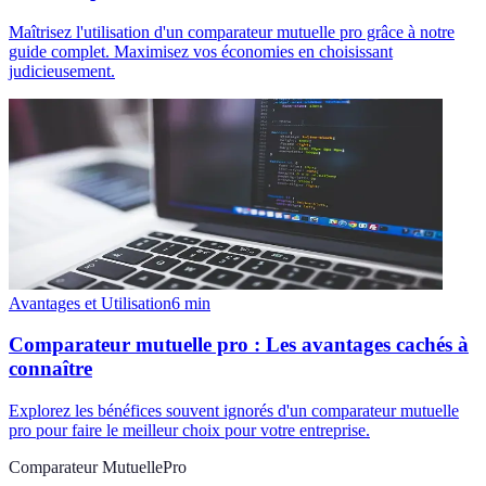
Maîtrisez l'utilisation d'un comparateur mutuelle pro grâce à notre
guide complet. Maximisez vos économies en choisissant
judicieusement.
Avantages et Utilisation
6
min
Comparateur mutuelle pro : Les avantages cachés à
connaître
Explorez les bénéfices souvent ignorés d'un comparateur mutuelle
pro pour faire le meilleur choix pour votre entreprise.
Comparateur MutuellePro