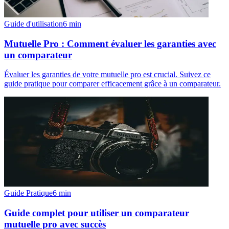
Guide d'utilisation
6
min
Mutuelle Pro : Comment évaluer les garanties avec
un comparateur
Évaluer les garanties de votre mutuelle pro est crucial. Suivez ce
guide pratique pour comparer efficacement grâce à un comparateur.
Guide Pratique
6
min
Guide complet pour utiliser un comparateur
mutuelle pro avec succès