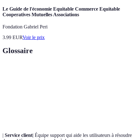
Le Guide de l'économie Equitable Commerce Equitable
Cooperatives Mutuelles Associations
Fondation Gabriel Peri
3.99
EUR
Voir le prix
Glossaire
Terme
Définition
Outil permettant de comparer les offres de
Comparateur
différents fournisseurs.
Montant remboursé par la mutuelle en fonction
Remboursement
des dépenses de santé.
|
Service client
| Équipe support qui aide les utilisateurs à résoudre