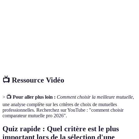
Mutuelle
prestations de sécurité sociale alternative et complète
en matière de santé.
Protection ou prise en charge offerte par une mutuelle
Garantie
en cas de dépenses de santé.
Accord entre un assuré et une mutuelle définissant les
Contrat
garanties, les exclusions et les modalités de
remboursement.
📺 Ressource Vidéo
>
📺 Pour aller plus loin :
Comment choisir la meilleure mutuelle
,
une analyse complète sur les critères de choix de mutuelles
professionnelles. Recherchez sur YouTube : "comment choisir
comparateur mutuelle pro 2026".
Quiz rapide : Quel critère est le plus
important lors de la sélection d'une