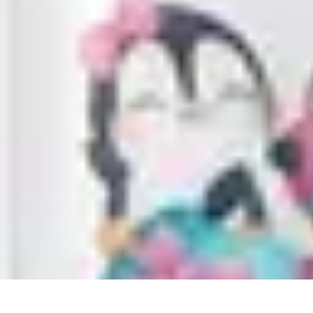
Comparateur MutuellePro
Guide d'utilisation
Comparateurs
comparateur mutuelle pro
Astuces et c
Comparateur MutuellePro