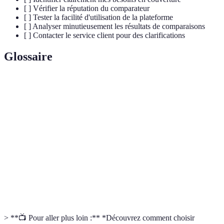
[ ] Vérifier la réputation du comparateur
[ ] Tester la facilité d'utilisation de la plateforme
[ ] Analyser minutieusement les résultats de comparaisons
[ ] Contacter le service client pour des clarifications
Glossaire
Terme
Définition
Organisme qui propose des garanties santé
Mutuelle
complémentaires à l'assurance maladie.
Outil permettant de mettre en relation différentes
Comparateur
offres afin de faciliter le choix.
Protection offerte par une mutuelle, concernant
Garantie
des frais médicaux spécifiques.
> **📺 Pour aller plus loin :** *Découvrez comment choisir