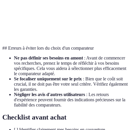
prix.
Option 
Support
Peu
Très
est la
Réactif
client
réactif
réactif
plus
réactive.
## Erreurs à éviter lors du choix d'un comparateur
Ne pas définir ses besoins en amont
: Avant de commencer
vos recherches, prenez le temps de réfléchir à vos besoins
spécifiques. Cela vous aidera à sélectionner plus efficacement
le comparateur adapté.
Se focaliser uniquement sur le prix
: Bien que le coût soit
crucial, il ne doit pas être votre seul critère. Vérifiez également
les garanties.
Négliger les avis d'autres utilisateurs
: Les retours
d'expérience peuvent fournir des indications précieuses sur la
fiabilité des comparateurs.
Checklist avant achat
[ ] Identifier clairement mes besoins en couverture