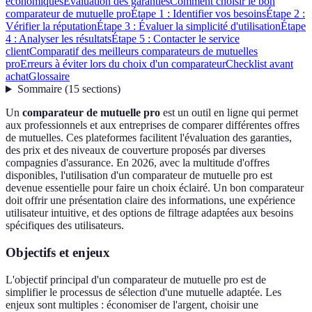
économiques
Évaluation des garanties
Comment choisir le bon
comparateur de mutuelle pro
Étape 1 : Identifier vos besoins
Étape 2 :
Vérifier la réputation
Étape 3 : Évaluer la simplicité d'utilisation
Étape
4 : Analyser les résultats
Étape 5 : Contacter le service
client
Comparatif des meilleurs comparateurs de mutuelles
pro
Erreurs à éviter lors du choix d'un comparateur
Checklist avant
achat
Glossaire
Sommaire
(
15
sections
)
Un
comparateur de mutuelle pro
est un outil en ligne qui permet
aux professionnels et aux entreprises de comparer différentes offres
de mutuelles. Ces plateformes facilitent l'évaluation des garanties,
des prix et des niveaux de couverture proposés par diverses
compagnies d'assurance. En 2026, avec la multitude d'offres
disponibles, l'utilisation d'un comparateur de mutuelle pro est
devenue essentielle pour faire un choix éclairé. Un bon comparateur
doit offrir une présentation claire des informations, une expérience
utilisateur intuitive, et des options de filtrage adaptées aux besoins
spécifiques des utilisateurs.
Objectifs et enjeux
L'objectif principal d'un comparateur de mutuelle pro est de
simplifier le processus de sélection d'une mutuelle adaptée. Les
enjeux sont multiples : économiser de l'argent, choisir une