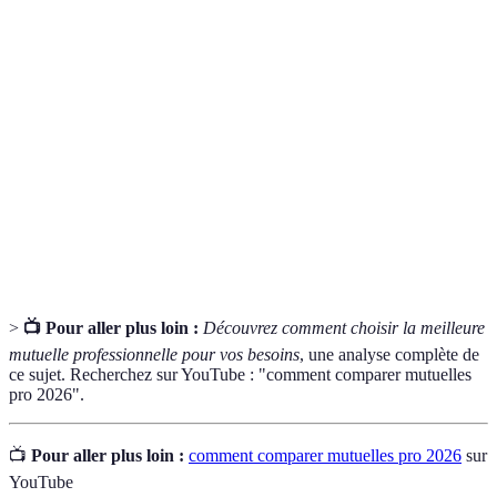
Organisme offrant une couverture santé
Mutuelle
complémentaire pour les travailleurs
professionnelle
indépendants et professionnels.
Taux de
Pourcentage du coût d'un soin qui est
remboursement
remboursé par la mutuelle.
Délai de
Période pendant laquelle les garanties d'une
carence
mutuelle ne s'appliquent pas.
>
📺 Pour aller plus loin :
Découvrez comment choisir la meilleure
mutuelle professionnelle pour vos besoins
, une analyse complète de
ce sujet. Recherchez sur YouTube : "comment comparer mutuelles
pro 2026".
📺
Pour aller plus loin :
comment comparer mutuelles pro 2026
sur
YouTube