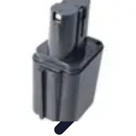
Comparateur MutuellePro
Guide d'utilisation
Comparateurs
comparateur mutuelle pro
Astuces et
conseils
impact des mutuelles pro
Comparateur MutuellePro