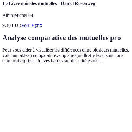
Le Livre noir des mutuelles - Daniel Rosenweg
Albin Michel GF
9.30
EUR
Voir le prix
Analyse comparative des mutuelles pro
Pour vous aider à visualiser les différences entre plusieurs mutuelles,
voici un tableau comparatif exemplaire qui illustre les distinctions
entre trois options fictives basées sur des critères réels.
Critère
Mutuelle A
Mutuelle B
Mutuelle C
Niveau de
3/5
4/5
5/5
couverture
Taux de
200%
250%
300%
remboursement
Médecines
Médecines
Médecines