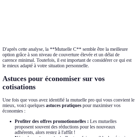
Options
douces
douces
douces
facultatives
(non)
(oui)
(oui)
Délai de
6 mois
3 mois
1 mois
carence
D'après cette analyse, la **Mutuelle C** semble être la meilleure
option grâce à son niveau de couverture élevée et un délai de
carence minimal. Toutefois, il est important de considérer ce qui est
le mieux adapté à votre situation personnelle.
Astuces pour économiser sur vos
cotisations
Une fois que vous avez identifié la mutuelle pro qui vous convient le
mieux, voici quelques
astuces pratiques
pour maximiser vos
économies :
Profiter des offres promotionnelles :
Les mutuelles
proposent souvent des réductions pour les nouveaux
adhérents, alors restez à l'affût !