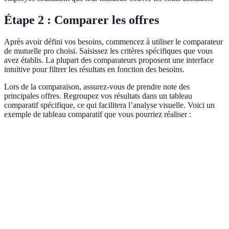
Étape 2 : Comparer les offres
Après avoir défini vos besoins, commencez à utiliser le comparateur
de mutuelle pro choisi. Saisissez les critères spécifiques que vous
avez établis. La plupart des comparateurs proposent une interface
intuitive pour filtrer les résultats en fonction des besoins.
Lors de la comparaison, assurez-vous de prendre note des
principales offres. Regroupez vos résultats dans un tableau
comparatif spécifique, ce qui facilitera l’analyse visuelle. Voici un
exemple de tableau comparatif que vous pourriez réaliser :
Assurance
Montant mensuel
Niveau de couverture
Délai
Assureur
270 EUR
Standard
5 jou
A
Assureur
320 EUR
Complet
3 jou
B