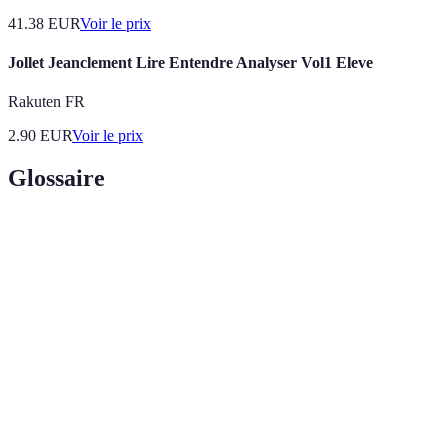
41.38
EUR
Voir le prix
Jollet Jeanclement Lire Entendre Analyser Vol1 Eleve
Rakuten FR
2.90
EUR
Voir le prix
Glossaire
Terme
Définition
Outil en ligne permettant de comparer
Comparateur
différentes offres d'assurance ou de mutuelles.
Protection offerte par un contrat d'assurance en
Garantie
échange du paiement d'une prime.
Plafond de
Montant maximum que l'assureur prend en
remboursement
charge pour un service spécifique.