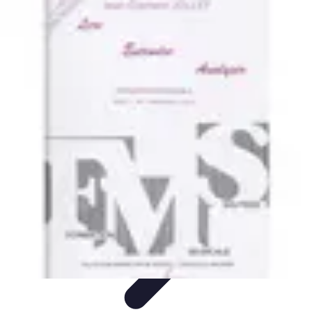
Comparateur MutuellePro
Guide d'utilisation
Comparateurs
comparateur mutuelle pro
Astuces et
conseils
impact des mutuelles pro
Comparateur MutuellePro