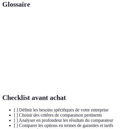
Glossaire
Terme
Définition
Protection offerte par une mutuelle visant à
Garantie
couvrir certains frais ou risques de santé.
Délai de
Période durant laquelle les garanties ne sont pas
carence
encore applicables.
Service de consultation médicale à distance,
Télémédecine
souvent proposé par certaines mutuelles.
Checklist avant achat
[ ] Définir les besoins spécifiques de votre entreprise
[ ] Choisir des critères de comparaison pertinents
[ ] Analyser en profondeur les résultats du comparateur
[ ] Comparer les options en termes de garanties et tarifs