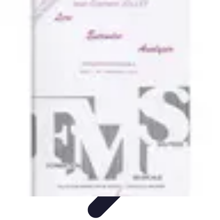
Comparateur MutuellePro
Guide d'utilisation
Comparateurs
comparateur mutuelle pro
Astuces et
conseils
impact des mutuelles pro
Comparateur MutuellePro