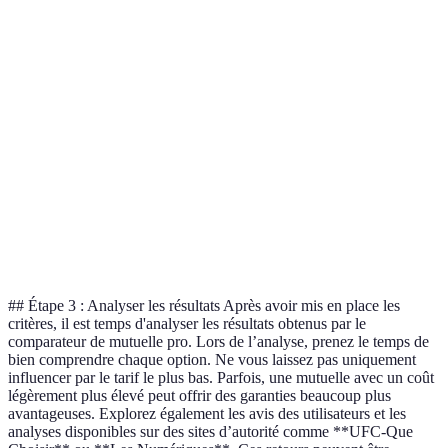
Critère
Mutuelle A
Mutuelle B
Mutuelle C
Tarif mensuel
50 €
60 €
55 €
100%
80%
90%
Hospitalisation
remboursé
remboursé
remboursé
Délai de
3 mois
1 mois
2 mois
carence
Services
Assistance
Télémédecine
Aucune
additionnels
juridique
## Étape 3 : Analyser les résultats Après avoir mis en place les
critères, il est temps d'analyser les résultats obtenus par le
comparateur de mutuelle pro. Lors de l’analyse, prenez le temps de
bien comprendre chaque option. Ne vous laissez pas uniquement
influencer par le tarif le plus bas. Parfois, une mutuelle avec un coût
légèrement plus élevé peut offrir des garanties beaucoup plus
avantageuses. Explorez également les avis des utilisateurs et les
analyses disponibles sur des sites d’autorité comme **UFC-Que