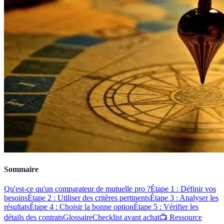
Sommaire
Qu'est-ce qu'un comparateur de mutuelle pro ?
Étape 1 : Définir vos
besoins
Étape 2 : Utiliser des critères pertinents
Étape 3 : Analyser les
résultats
Étape 4 : Choisir la bonne option
Étape 5 : Vérifier les
détails des contrats
Glossaire
Checklist avant achat
📺 Ressource