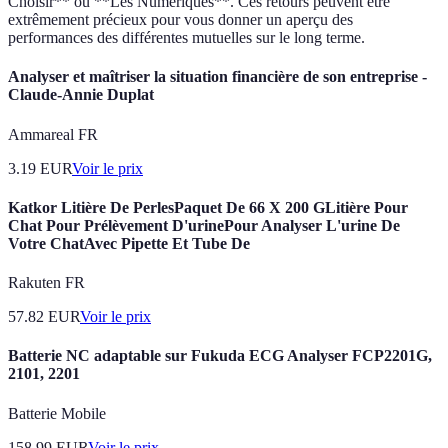
Choisir** ou **Les Numériques**. Ces retours peuvent être
extrêmement précieux pour vous donner un aperçu des
performances des différentes mutuelles sur le long terme.
Analyser et maîtriser la situation financière de son entreprise -
Claude-Annie Duplat
Ammareal FR
3.19
EUR
Voir le prix
Katkor Litière De PerlesPaquet De 66 X 200 GLitière Pour
Chat Pour Prélèvement D'urinePour Analyser L'urine De
Votre ChatAvec Pipette Et Tube De
Rakuten FR
57.82
EUR
Voir le prix
Batterie NC adaptable sur Fukuda ECG Analyser FCP2201G,
2101, 2201
Batterie Mobile
158.99
EUR
Voir le prix