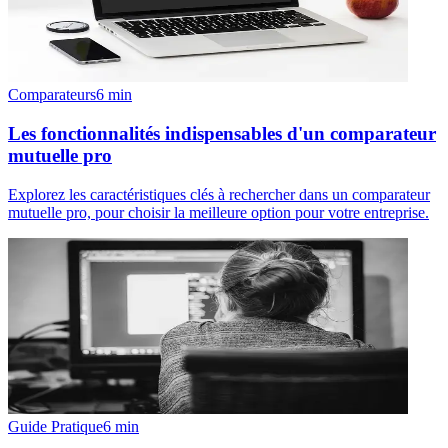
Comparateurs
6
min
Les fonctionnalités indispensables d'un comparateur
mutuelle pro
Explorez les caractéristiques clés à rechercher dans un comparateur
mutuelle pro, pour choisir la meilleure option pour votre entreprise.
Guide Pratique
6
min