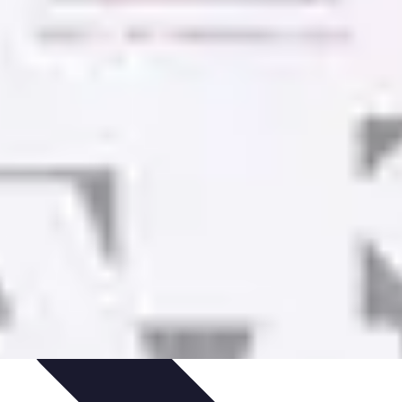
onseils
impact des mutuelles pro