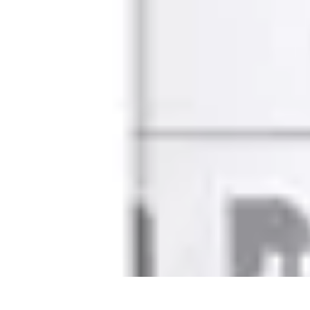
Comparateur MutuellePro
Guide d'utilisation
Comparateurs
comparateur mutuelle pro
Astuces et c
Comparateur MutuellePro