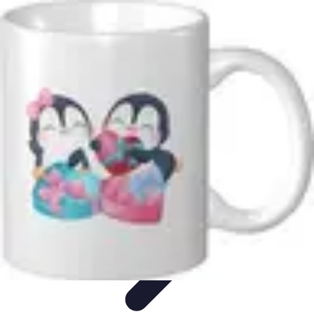
Comparateur MutuellePro
Guide d'utilisation
Comparateurs
comparateur mutuelle pro
Astuces et
conseils
impact des mutuelles pro
Comparateur MutuellePro