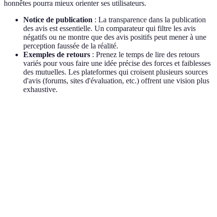
honnêtes pourra mieux orienter ses utilisateurs.
Notice de publication
: La transparence dans la publication
des avis est essentielle. Un comparateur qui filtre les avis
négatifs ou ne montre que des avis positifs peut mener à une
perception faussée de la réalité.
Exemples de retours
: Prenez le temps de lire des retours
variés pour vous faire une idée précise des forces et faiblesses
des mutuelles. Les plateformes qui croisent plusieurs sources
d'avis (forums, sites d'évaluation, etc.) offrent une vision plus
exhaustive.
Critère
Comparateur A
Comparateur B
Compara
Précision des
Excellente
Bonne
Moyenne
données
Convivialité
Moyennement
Très intuitive
Très conf
de l'interface
intuitive