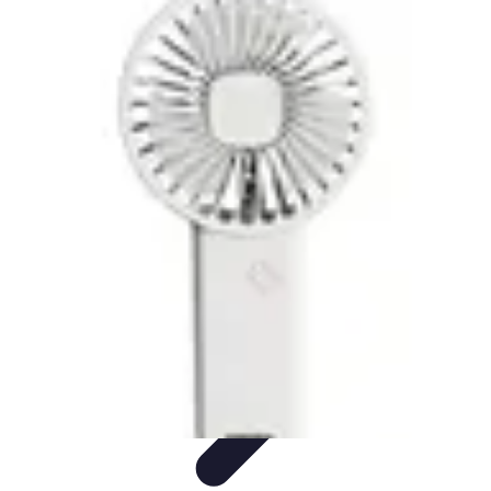
Comparateur MutuellePro
Guide d'utilisation
Comparateurs
comparateur mutuelle pro
Astuces et
conseils
impact des mutuelles pro
Comparateur MutuellePro