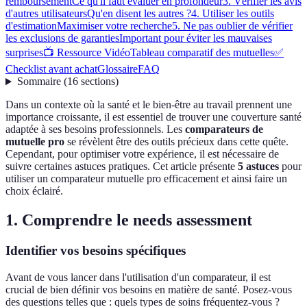
remboursement
Ce qu'il faut évaluer en profondeur
3. Vérifier les avis
d'autres utilisateurs
Qu'en disent les autres ?
4. Utiliser les outils
d'estimation
Maximiser votre recherche
5. Ne pas oublier de vérifier
les exclusions de garanties
Important pour éviter les mauvaises
surprises
📺 Ressource Vidéo
Tableau comparatif des mutuelles
✅
Checklist avant achat
Glossaire
FAQ
Sommaire
(
16
sections
)
Dans un contexte où la santé et le bien-être au travail prennent une
importance croissante, il est essentiel de trouver une couverture santé
adaptée à ses besoins professionnels. Les
comparateurs de
mutuelle pro
se révèlent être des outils précieux dans cette quête.
Cependant, pour optimiser votre expérience, il est nécessaire de
suivre certaines astuces pratiques. Cet article présente
5 astuces
pour
utiliser un comparateur mutuelle pro efficacement et ainsi faire un
choix éclairé.
1. Comprendre le needs assessment
Identifier vos besoins spécifiques
Avant de vous lancer dans l'utilisation d'un comparateur, il est
crucial de bien définir vos besoins en matière de santé. Posez-vous
des questions telles que : quels types de soins fréquentez-vous ?