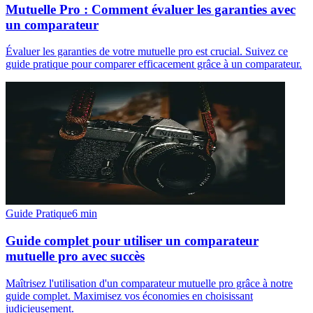
Mutuelle Pro : Comment évaluer les garanties avec
un comparateur
Évaluer les garanties de votre mutuelle pro est crucial. Suivez ce
guide pratique pour comparer efficacement grâce à un comparateur.
Guide Pratique
6
min
Guide complet pour utiliser un comparateur
mutuelle pro avec succès
Maîtrisez l'utilisation d'un comparateur mutuelle pro grâce à notre
guide complet. Maximisez vos économies en choisissant
judicieusement.