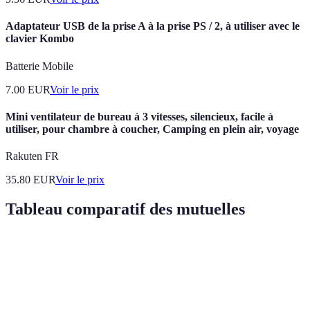
Adaptateur USB de la prise A à la prise PS / 2, à utiliser avec le
clavier Kombo
Batterie Mobile
7.00
EUR
Voir le prix
Mini ventilateur de bureau à 3 vitesses, silencieux, facile à
utiliser, pour chambre à coucher, Camping en plein air, voyage
Rakuten FR
35.80
EUR
Voir le prix
Tableau comparatif des mutuelles
Critère
Option A
Option B
Option C
Verd
Tiers
Sans tiers
Exclusions
Garanties
payant
Chois
payant
nombreuses