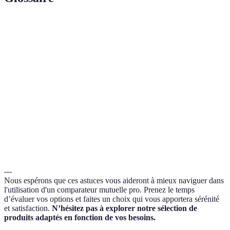
Terme
Définition
Comparateur
Outil en ligne pour comparer les options de
Mutuelle Pro
mutuelles professionnelles.
Système où vous n’avancez pas les frais
Tiers Payant
médicaux pour certains soins.
Plafond de
Montant maximum remboursé par la mutuelle
Remboursement
pour un soin donné.
---
Nous espérons que ces astuces vous aideront à mieux naviguer dans
l'utilisation d'un comparateur mutuelle pro. Prenez le temps
d’évaluer vos options et faites un choix qui vous apportera sérénité
et satisfaction.
N’hésitez pas à explorer notre sélection de
produits adaptés en fonction de vos besoins.