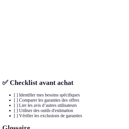
inclus
Plafond de
A est
100%
80%
70%
remboursement
meill
A est
Avis clients
Excellent
Mauvais
Moyen
reco
A res
Coût mensuel
50€
40€
30€
meill
choi
✅ Checklist avant achat
[ ] Identifier mes besoins spécifiques
[ ] Comparer les garanties des offres
[ ] Lire les avis d’autres utilisateurs
[ ] Utiliser des outils d'estimation
[ ] Vérifier les exclusions de garanties
Glossaire