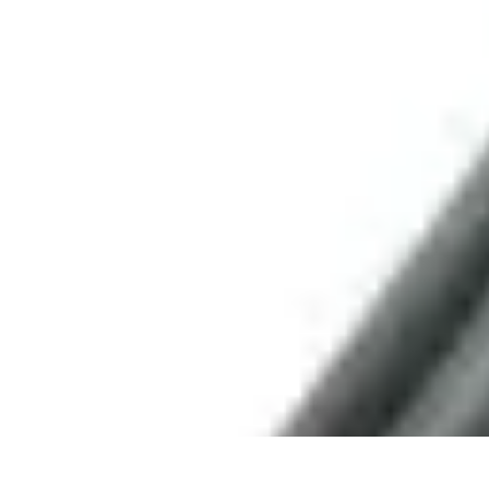
Comparateur MutuellePro
Guide d'utilisation
Comparateurs
comparateur mutuelle pro
Astuces et c
Comparateur MutuellePro